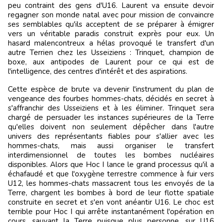
peu contraint des gens d'U16. Laurent va ensuite devoir
regagner son monde natal avec pour mission de convaincre
ses semblables qu'ils acceptent de se préparer à émigrer
vers un véritable paradis construit exprès pour eux. Un
hasard malencontreux a hélas provoqué le transfert d'un
autre Terrien chez les Usseiziens : Trinquet, champion de
boxe, aux antipodes de Laurent pour ce qui est de
l'intelligence, des centres d'intérêt et des aspirations.
Cette espèce de brute va devenir l'instrument du plan de
vengeance des fourbes hommes-chats, décidés en secret à
s'affranchir des Usseiziens et à les éliminer. Trinquet sera
chargé de persuader les instances supérieures de la Terre
qu'elles doivent non seulement dépêcher dans l'autre
univers des représentants fiables pour s'allier avec les
hommes-chats, mais aussi organiser le transfert
interdimensionnel de toutes les bombes nucléaires
disponibles. Alors que Hoc I lance le grand processus qu'il a
échafaudé et que l'oxygène terrestre commence à fuir vers
U12, les hommes-chats massacrent tous les envoyés de la
Terre, chargent les bombes à bord de leur flotte spatiale
construite en secret et s'en vont anéantir U16. Le choc est
terrible pour Hoc I qui arrête instantanément l'opération en
cours, sauvant la Terre puisque plus personne, sur U16