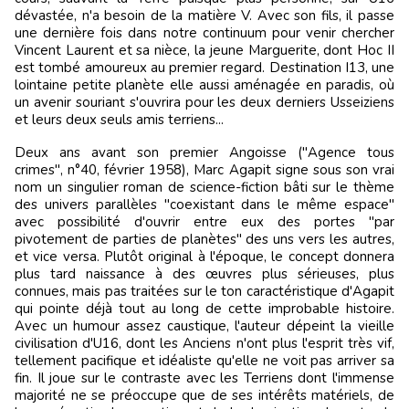
dévastée, n'a besoin de la matière V. Avec son fils, il passe
une dernière fois dans notre continuum pour venir chercher
Vincent Laurent et sa nièce, la jeune Marguerite, dont Hoc II
est tombé amoureux au premier regard. Destination I13, une
lointaine petite planète elle aussi aménagée en paradis, où
un avenir souriant s'ouvrira pour les deux derniers Usseiziens
et leurs deux seuls amis terriens...
Deux ans avant son premier Angoisse ("Agence tous
crimes", n°40, février 1958), Marc Agapit signe sous son vrai
nom un singulier roman de science-fiction bâti sur le thème
des univers parallèles "coexistant dans le même espace"
avec possibilité d'ouvrir entre eux des portes "par
pivotement de parties de planètes" des uns vers les autres,
et vice versa. Plutôt original à l'époque, le concept donnera
plus tard naissance à des œuvres plus sérieuses, plus
connues, mais pas traitées sur le ton caractéristique d'Agapit
qui pointe déjà tout au long de cette improbable histoire.
Avec un humour assez caustique, l'auteur dépeint la vieille
civilisation d'U16, dont les Anciens n'ont plus l'esprit très vif,
tellement pacifique et idéaliste qu'elle ne voit pas arriver sa
fin. Il joue sur le contraste avec les Terriens dont l'immense
majorité ne se préoccupe que de ses intérêts matériels, de