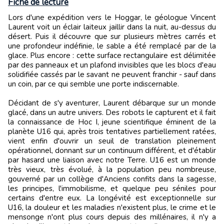
Fiche de lecture
Lors d'une expédition vers le Hoggar, le géologue Vincent
Laurent voit un éclair laiteux jaillir dans la nuit, au-dessus du
désert. Puis il découvre que sur plusieurs mètres carrés et
une profondeur indéfinie, le sable a été remplacé par de la
glace. Plus encore : cette surface rectangulaire est délimitée
par des panneaux et un plafond invisibles que les blocs d'eau
solidifiée cassés par le savant ne peuvent franchir - sauf dans
un coin, par ce qui semble une porte indiscernable.
Décidant de s'y aventurer, Laurent débarque sur un monde
glacé, dans un autre univers. Des robots le capturent et il fait
la connaissance de Hoc I, jeune scientifique éminent de la
planète U16 qui, après trois tentatives partiellement ratées,
vient enfin d'ouvrir un seuil de translation pleinement
opérationnel, donnant sur un continuum différent, et d'établir
par hasard une liaison avec notre Terre. U16 est un monde
très vieux, très évolué, à la population peu nombreuse,
gouverné par un collège d'Anciens confits dans la sagesse,
les principes, l'immobilisme, et quelque peu séniles pour
certains d'entre eux. La longévité est exceptionnelle sur
U16, la douleur et les maladies n'existent plus, le crime et le
mensonge n'ont plus cours depuis des millénaires, il n'y a