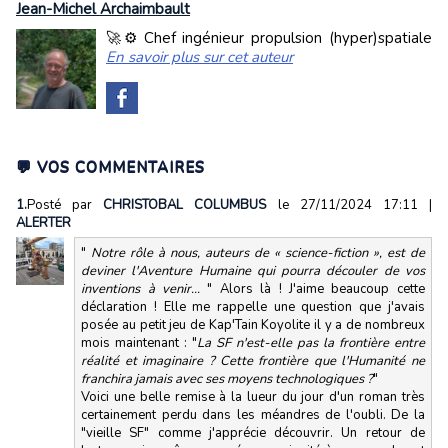
Jean-Michel Archaimbault
🚀⚙️ Chef ingénieur propulsion (hyper)spatiale
En savoir plus sur cet auteur
💬 VOS COMMENTAIRES
1.
Posté par
CHRISTOBAL COLUMBUS
le 27/11/2024 17:11
|
ALERTER
"
Notre rôle à nous, auteurs de « science-fiction », est de
deviner l'Aventure Humaine qui pourra découler de vos
inventions à venir...
" Alors là ! J'aime beaucoup cette
déclaration ! Elle me rappelle une question que j'avais
posée au petit jeu de Kap'Tain Koyolite il y a de nombreux
mois maintenant : "
La SF n'est-elle pas la frontière entre
réalité et imaginaire ? Cette frontière que l'Humanité ne
franchira jamais avec ses moyens technologiques ?
"
Voici une belle remise à la lueur du jour d'un roman très
certainement perdu dans les méandres de l'oubli. De la
"vieille SF" comme j'apprécie découvrir. Un retour de