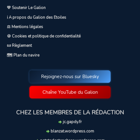
💛 Soutenir Le Galion
ℹ️ A propos du Galion des Etoiles
⚖️ Mentions légales
🍪 Cookies et politique de confidentialité
📜 Règlement
🗺️ Plan du navire
Rejoignez-nous sur Bluesky
Chaîne YouTube du Galion
CHEZ LES MEMBRES DE LA RÉDACTION
jc.gapdy.fr
blanzat.wordpress.com