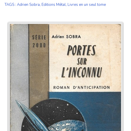
TAGS
:
Adrien Sobra
,
Editions Métal
,
Livres en un seul tome