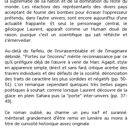
la suprématie de sa nation et de la domination du reste du
monde. Les réactions des représentants des divers pays
acceptant de fournir des bombes pour écraser l'oppresseur
prétendu, dans l'autre univers, sont encore aujourd'hui d'une
actualité frappante. Et seul le personnage central, le
géologue Laurent, apparaît comme un Humain doué de
raison, puisque c'est un scientifique qui sait réfléchir et
s'émerveiller.
Au-delà du farfelu, de l'invraisemblable et de l'imaginaire
débridé, "Portes sur l'inconnu" mérite reconnaissance par ce
qu'il préfigure déjà de l'œuvre à venir de Marc Agapit, style
en apparence simple, direct et sans fard, critique acerbe des
travers individuels et des défauts de la société, dénonciation
des traits de caractère les plus sordides et négatifs (pp. 50-
51). L'on remarque cependant quelques très belles pages
poétiques à souhait, comme lorsque Laurent découvre de la
glace en plein Sahara puis la "porte" inter-univers (pp. 37-
49).
Ce roman oublié, au charme un peu naïf et suranné,
mériterait grandement d'être remis en lumière au moins à
titre de curiosité historique assez originale.