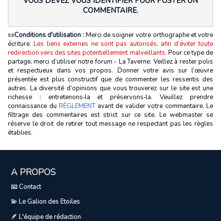
VOUS DEVEZ VOUS IDENTIFIER POUR POSTER UN
COMMENTAIRE.
📜
Conditions d'utilisation :
Merci de soigner votre orthographe et votre
écriture.
Les liens externes ne sont pas autorisés, afin d’éviter toute
redirection vers des sites potentiellement malveillants.
Pour ce type de
partage, merci d’utiliser notre forum - La Taverne. Veillez à rester polis
et respectueux dans vos propos. Donner votre avis sur l’œuvre
présentée est plus constructif que de commenter les ressentis des
autres. La diversité d’opinions que vous trouverez sur le site est une
richesse : entretenons‑la et préservons‑la. Veuillez prendre
connaissance du
RÈGLEMENT
avant de valider votre commentaire. Le
filtrage des commentaires est strict sur ce site. Le webmaster se
réserve le droit de retirer tout message ne respectant pas les règles
établies.
A PROPOS
📧 Contact
💫 Le Galion des Etoiles
🪶 L'équipe de rédaction