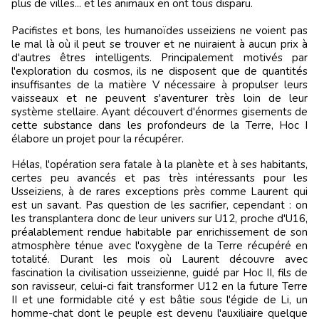
plus de villes... et les animaux en ont tous disparu.
Pacifistes et bons, les humanoïdes usseiziens ne voient pas
le mal là où il peut se trouver et ne nuiraient à aucun prix à
d'autres êtres intelligents. Principalement motivés par
l'exploration du cosmos, ils ne disposent que de quantités
insuffisantes de la matière V nécessaire à propulser leurs
vaisseaux et ne peuvent s'aventurer très loin de leur
système stellaire. Ayant découvert d'énormes gisements de
cette substance dans les profondeurs de la Terre, Hoc I
élabore un projet pour la récupérer.
Hélas, l'opération sera fatale à la planète et à ses habitants,
certes peu avancés et pas très intéressants pour les
Usseiziens, à de rares exceptions près comme Laurent qui
est un savant. Pas question de les sacrifier, cependant : on
les transplantera donc de leur univers sur U12, proche d'U16,
préalablement rendue habitable par enrichissement de son
atmosphère ténue avec l'oxygène de la Terre récupéré en
totalité. Durant les mois où Laurent découvre avec
fascination la civilisation usseizienne, guidé par Hoc II, fils de
son ravisseur, celui-ci fait transformer U12 en la future Terre
II et une formidable cité y est bâtie sous l'égide de Li, un
homme-chat dont le peuple est devenu l'auxiliaire quelque