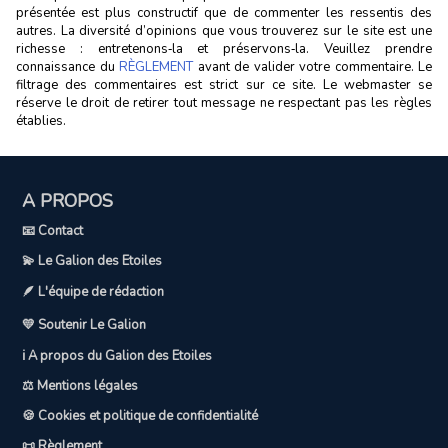
présentée est plus constructif que de commenter les ressentis des
autres. La diversité d’opinions que vous trouverez sur le site est une
richesse : entretenons‑la et préservons‑la. Veuillez prendre
connaissance du
RÈGLEMENT
avant de valider votre commentaire. Le
filtrage des commentaires est strict sur ce site. Le webmaster se
réserve le droit de retirer tout message ne respectant pas les règles
établies.
A PROPOS
📧 Contact
💫 Le Galion des Etoiles
🪶 L'équipe de rédaction
💛 Soutenir Le Galion
ℹ️ A propos du Galion des Etoiles
⚖️ Mentions légales
🍪 Cookies et politique de confidentialité
📜 Règlement