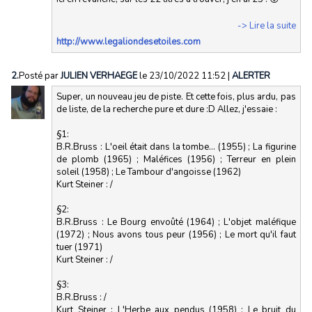
-> Lire la suite
http://www.legaliondesetoiles.com
2.
Posté par
JULIEN VERHAEGE
le 23/10/2022 11:52
|
ALERTER
Super, un nouveau jeu de piste. Et cette fois, plus ardu, pas
de liste, de la recherche pure et dure :D Allez, j'essaie :
§1:
B.R.Bruss : L'oeil était dans la tombe... (1955) ; La figurine
de plomb (1965) ; Maléfices (1956) ; Terreur en plein
soleil (1958) ; Le Tambour d'angoisse (1962)
Kurt Steiner : /
§2:
B.R.Bruss : Le Bourg envoûté (1964) ; L'objet maléfique
(1972) ; Nous avons tous peur (1956) ; Le mort qu'il faut
tuer (1971)
Kurt Steiner : /
§3:
B.R.Bruss : /
Kurt Steiner : L'Herbe aux pendus (1958) ; Le bruit du