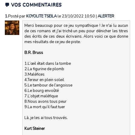
💬 VOS COMMENTAIRES
1.
Posté par
KOYOLITE TSEILA
le 23/10/2022 10:50
|
ALERTER
Merci beaucoup pour ce jeu sympathique ! Je n'ai lu aucun
de ces romans et j'ai triché un peu pour dénicher les titres
des écrits de ces deux écrivains. Alors voici ce que donne
mes résultats de ce jeu de piste.
B.R. Bruss
1.L’œil était dans la tombe
2.La figurine de plomb
3.Maléfices
4.Tereur en plein soleil
5.Le tambour de l’angoisse
6.Le bourg envoûté
7.L’objet maléfique
8.Nous avons tous peur
9.La mort qu’il faut tuer
Là, je les ai tous trouvés.
Kurt Steiner