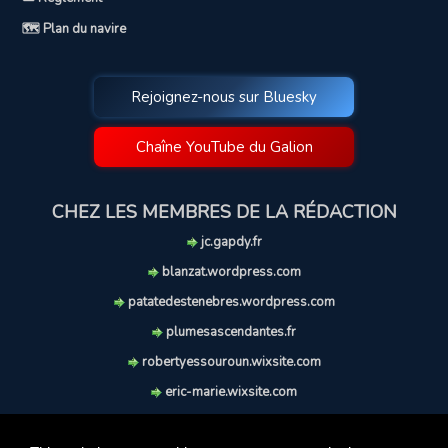
🗺️ Plan du navire
Rejoignez-nous sur Bluesky
Chaîne YouTube du Galion
CHEZ LES MEMBRES DE LA RÉDACTION
jc.gapdy.fr
blanzat.wordpress.com
patatedestenebres.wordpress.com
plumesascendantes.fr
robertyessouroun.wixsite.com
eric-marie.wixsite.com
lechiencritique.blogspot.com