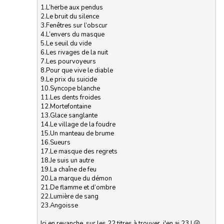
1.L’herbe aux pendus
2.Le bruit du silence
3.Fenêtres sur l’obscur
4.L’envers du masque
5.Le seuil du vide
6.Les rivages de la nuit
7.Les pourvoyeurs
8.Pour que vive le diable
9.Le prix du suicide
10.Syncope blanche
11.Les dents froides
12.Mortefontaine
13.Glace sanglante
14.Le village de la foudre
15.Un manteau de brume
16.Sueurs
17.Le masque des regrets
18.Je suis un autre
19.La chaîne de feu
20.La marque du démon
21.De flamme et d’ombre
22.Lumière de sang
23.Angoisse
Ici en revanche, sur les 22 titres à trouver, j'en ai 23 ! 😜