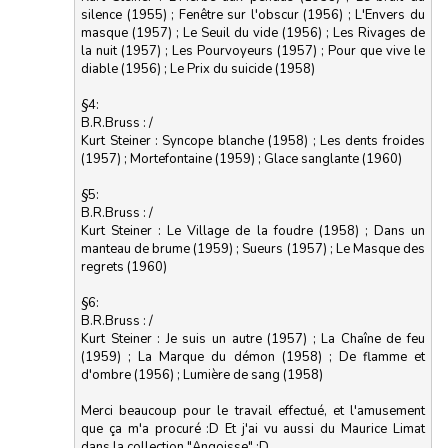
silence (1955) ; Fenêtre sur l'obscur (1956) ; L'Envers du
masque (1957) ; Le Seuil du vide (1956) ; Les Rivages de
la nuit (1957) ; Les Pourvoyeurs (1957) ; Pour que vive le
diable (1956) ; Le Prix du suicide (1958)
§4:
B.R.Bruss : /
Kurt Steiner : Syncope blanche (1958) ; Les dents froides
(1957) ; Mortefontaine (1959) ; Glace sanglante (1960)
§5:
B.R.Bruss : /
Kurt Steiner : Le Village de la foudre (1958) ; Dans un
manteau de brume (1959) ; Sueurs (1957) ; Le Masque des
regrets (1960)
§6:
B.R.Bruss : /
Kurt Steiner : Je suis un autre (1957) ; La Chaîne de feu
(1959) ; La Marque du démon (1958) ; De flamme et
d'ombre (1956) ; Lumière de sang (1958)
Merci beaucoup pour le travail effectué, et l'amusement
que ça m'a procuré :D Et j'ai vu aussi du Maurice Limat
dans la collection "Angoisse" :D