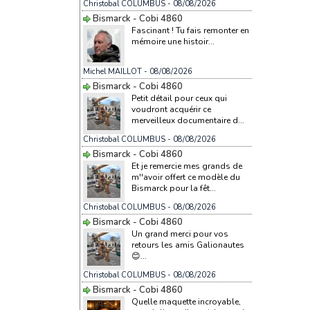
Christobal COLUMBUS
- 08/08/2026
Bismarck - Cobi 4860
Fascinant ! Tu fais remonter en
mémoire une histoir...
Michel MAILLOT
- 08/08/2026
Bismarck - Cobi 4860
Petit détail pour ceux qui
voudront acquérir ce
merveilleux documentaire d...
Christobal COLUMBUS
- 08/08/2026
Bismarck - Cobi 4860
Et je remercie mes grands de
m''avoir offert ce modèle du
Bismarck pour la fêt...
Christobal COLUMBUS
- 08/08/2026
Bismarck - Cobi 4860
Un grand merci pour vos
retours les amis Galionautes
😊...
Christobal COLUMBUS
- 08/08/2026
Bismarck - Cobi 4860
Quelle maquette incroyable,