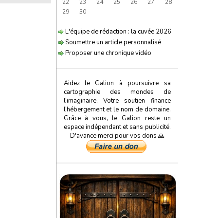
22
23
24
25
26
27
28
29
30
L'équipe de rédaction : la cuvée 2026
Soumettre un article personnalisé
Proposer une chronique vidéo
Aidez le Galion à poursuivre sa
cartographie des mondes de
l’imaginaire. Votre soutien finance
l’hébergement et le nom de domaine.
Grâce à vous, le Galion reste un
espace indépendant et sans publicité.
D'avance merci pour vos dons 🙏