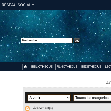
RÉSEAU SOCIAL
🏠
BIBLIOTHÈQUE
FILMOTHÈQUE
BÉDÉTHÈQUE
LEC
AG
0 évènement(s)