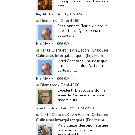
une réplique d’une richesse de
détail...
Koyolite TSEILA
- 08/08/2026
Bismarck - Cobi 4860
Passionnant ! Terrible histoire
que celle-ci, Que se serait-il
passé si l...
Éric MARIE
- 08/08/2026
Tante Clara et Kevin Bacon : Critiques
Culinaires Intergalactiques (Eric Marie)
Merci Christobal, heureux que
le menu t''ait plu. J''ai fait en
sorte qu''i...
Éric MARIE
- 08/08/2026
Bismarck - Cobi 4860
Excellent ! Bravo, cela donne
envie de l''avoir et d''en savoir
encore plus.
Jean Christophe GAPDY
- 08/08/2026
Tante Clara et Kevin Bacon : Critiques
Culinaires Intergalactiques (Eric Marie)
Mais quelle idée originale que
ce voyage gastronomique
intersidéral !...