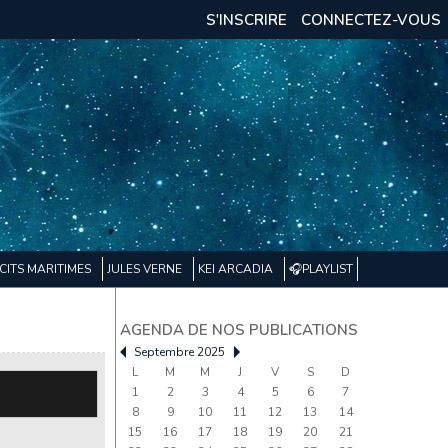
S'INSCRIRE
CONNECTEZ-VOUS
CITS MARITIMES
JULES VERNE
KEI ARCADIA
🎧PLAYLIST
AGENDA DE NOS PUBLICATIONS
Septembre 2025
L
M
M
J
V
S
D
1
2
3
4
5
6
7
8
9
10
11
12
13
14
15
16
17
18
19
20
21