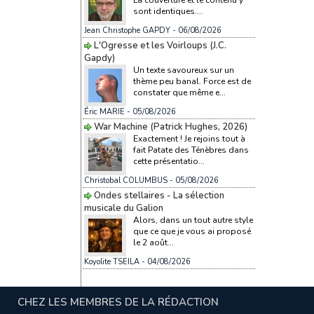
sont identiques....
Jean Christophe GAPDY
- 06/08/2026
L'Ogresse et les Voirloups (J.C.
Gapdy)
Un texte savoureux sur un
thème peu banal. Force est de
constater que même e...
Éric MARIE
- 05/08/2026
War Machine (Patrick Hughes, 2026)
Exactement ! Je rejoins tout à
fait Patate des Ténèbres dans
cette présentatio...
Christobal COLUMBUS
- 05/08/2026
Ondes stellaires - La sélection
musicale du Galion
Alors, dans un tout autre style
que ce que je vous ai proposé
le 2 août...
Koyolite TSEILA
- 04/08/2026
CHEZ LES MEMBRES DE LA RÉDACTION