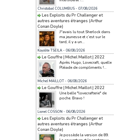
Christobal COLUMBUS
- 07/08/2026
Les Exploits du Pr Challenger et
autres aventures étranges (Arthur
Conan Doyle)
J''avais lu tout Sherlock dans
ma jeunesse et c’est sur le
tard, il y a un...
Koyolite TSEILA
- 06/08/2026
Le Gouffre | Michel Maillot | 2022
Après Hugo, Lovecraft, quelle
Pléiade de compliments !...
Michel MAILLOT
- 06/08/2026
Le Gouffre | Michel Maillot | 2022
Une belle "lovecrafterie" de
poche. Bravo !
Lionel COSSON
- 06/08/2026
Les Exploits du Pr Challenger et
autres aventures étranges (Arthur
Conan Doyle)
Je possède la version de 89.
La couverture et le contenu y