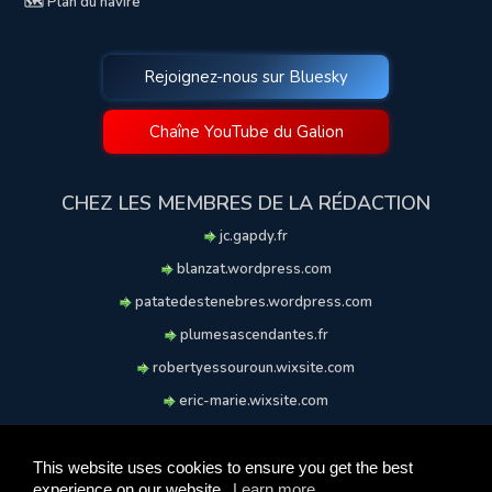
🗺️ Plan du navire
Rejoignez-nous sur Bluesky
Chaîne YouTube du Galion
CHEZ LES MEMBRES DE LA RÉDACTION
jc.gapdy.fr
blanzat.wordpress.com
patatedestenebres.wordpress.com
plumesascendantes.fr
robertyessouroun.wixsite.com
eric-marie.wixsite.com
lechiencritique.blogspot.com
soufflereve.blogspot.com
This website uses cookies to ensure you get the best
experience on our website.
Learn more