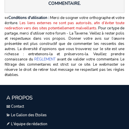
COMMENTAIRE.
📜
Conditions d'utilisation :
Merci de soigner votre orthographe et votre
écriture.
Les liens externes ne sont pas autorisés, afin d’éviter toute
redirection vers des sites potentiellement malveillants.
Pour ce type de
partage, merci d’utiliser notre forum - La Taverne. Veillez à rester polis
et respectueux dans vos propos. Donner votre avis sur l’œuvre
présentée est plus constructif que de commenter les ressentis des
autres. La diversité d’opinions que vous trouverez sur le site est une
richesse : entretenons‑la et préservons‑la. Veuillez prendre
connaissance du
RÈGLEMENT
avant de valider votre commentaire. Le
filtrage des commentaires est strict sur ce site. Le webmaster se
réserve le droit de retirer tout message ne respectant pas les règles
établies.
A PROPOS
📧 Contact
💫 Le Galion des Etoiles
🪶 L'équipe de rédaction