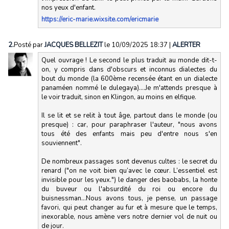
nos yeux d'enfant.
https://eric-marie.wixsite.com/ericmarie
2.
Posté par
JACQUES BELLEZIT
le 10/09/2025 18:37
|
ALERTER
Quel ouvrage ! Le second le plus traduit au monde dit-t-
on, y compris dans d'obscurs et inconnus dialectes du
bout du monde (la 600ème recensée étant en un dialecte
panaméen nommé le dulegaya)....Je m'attends presque à
le voir traduit, sinon en Klingon, au moins en elfique.
Il se lit et se relit à tout âge, partout dans le monde (ou
presque) : car, pour paraphraser l'auteur, "nous avons
tous été des enfants mais peu d'entre nous s'en
souviennent".
De nombreux passages sont devenus cultes : le secret du
renard ("on ne voit bien qu’avec le cœur. L’essentiel est
invisible pour les yeux.") le danger des baobabs, la honte
du buveur ou l'absurdité du roi ou encore du
buisnessman...Nous avons tous, je pense, un passage
favori, qui peut changer au fur et à mesure que le temps,
inexorable, nous amène vers notre dernier vol de nuit ou
de jour.