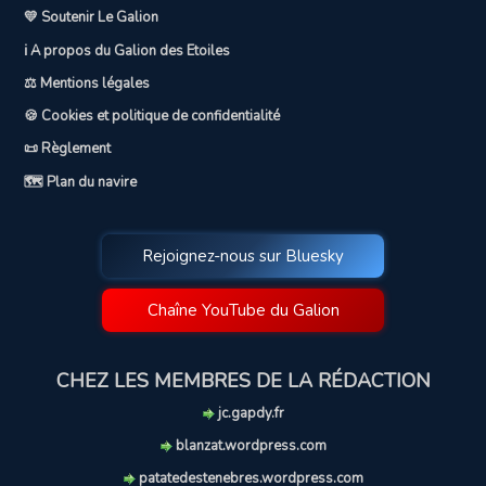
💛 Soutenir Le Galion
ℹ️ A propos du Galion des Etoiles
⚖️ Mentions légales
🍪 Cookies et politique de confidentialité
📜 Règlement
🗺️ Plan du navire
Rejoignez-nous sur Bluesky
Chaîne YouTube du Galion
CHEZ LES MEMBRES DE LA RÉDACTION
jc.gapdy.fr
blanzat.wordpress.com
patatedestenebres.wordpress.com