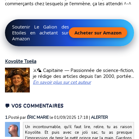
commerçants chez lesquels je l'emmène, ça les attendri ^-^
Soutenir Le Galion des
Etoiles en achetant sur
Acheter sur Amazon
Amazon
Koyolite Tseila
⚔️🦜 Capitaine — Passionnée de science-fiction,
je rédige des articles depuis l'an 2000, portée...
En savoir plus sur cet auteur
💬 VOS COMMENTAIRES
1.
Posté par
ÉRIC MARIE
le 01/09/2025 17:18
|
ALERTER
Un incontournable, qu'il faut lire, relire, tu as raison
Koyolite. Et puis avec ce joli sac, tu as presque
l'impression de tenir le petit prince par la main. Gardons