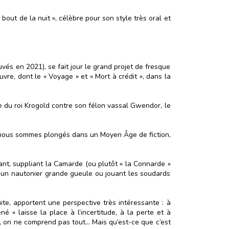
bout de la nuit », célèbre pour son style très oral et
uvés en 2021), se fait jour le grand projet de fresque
re, dont le « Voyage » et « Mort à crédit », dans la
ade du roi Krogold contre son félon vassal Gwendor, le
: nous sommes plongés dans un Moyen Âge de fiction,
nt, suppliant la Camarde (ou plutôt « la Connarde »
 un nautonier grande gueule ou jouant les soudards
uite, apportent une perspective très intéressante : à
é » laisse la place à l’incertitude, à la perte et à
, on ne comprend pas tout… Mais qu’est-ce que c’est