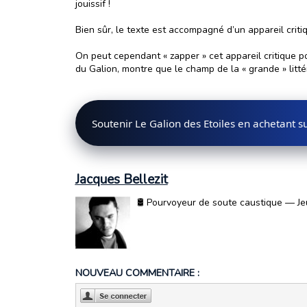
jouissif !
Bien sûr, le texte est accompagné d’un appareil crit
On peut cependant « zapper » cet appareil critique pou
du Galion, montre que le champ de la « grande » litté
Soutenir Le Galion des Etoiles en achetant 
Jacques Bellezit
🛢️ Pourvoyeur de soute caustique — Jeu
NOUVEAU COMMENTAIRE :