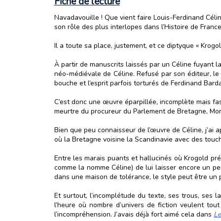
Fiche de lecture
Navadavouille ! Que vient faire Louis-Ferdinand Céline
son rôle des plus interlopes dans l’Histoire de France
Il a toute sa place, justement, et ce diptyque « Krog
À partir de manuscrits laissés par un Céline fuyant la
néo-médiévale de Céline. Refusé par son éditeur, le 
bouche et l’esprit parfois torturés de Ferdinand Bard
C’est donc une œuvre éparpillée, incomplète mais fasc
meurtre du procureur du Parlement de Bretagne, Morv
Bien que peu connaisseur de l’œuvre de Céline, j’ai
où la Bretagne voisine la Scandinavie avec des touch
Entre les marais puants et hallucinés où Krogold p
comme la nomme Céline) de lui laisser encore un pe
dans une maison de tolérance, le style peut être un p
Et surtout, l’incomplétude du texte, ses trous, ses l
l’heure où nombre d’univers de fiction veulent tout
l’incompréhension. J’avais déjà fort aimé cela dans
Le