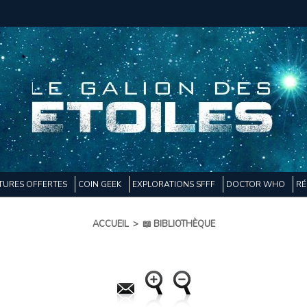
TURES OFFERTES
COIN GEEK
EXPLORATIONS SFFF
DOCTOR WHO
RÉ
ACCUEIL
>
📖 BIBLIOTHÈQUE