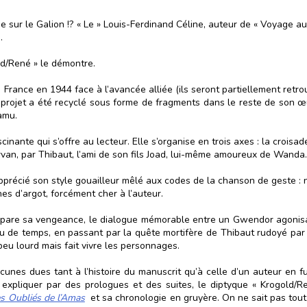
 sur le Galion !? « Le » Louis-Ferdinand Céline, auteur de « Voyage au 
.
old/René » le démontre.
 France en 1944 face à l’avancée alliée (ils seront partiellement retro
projet a été recyclé sous forme de fragments dans le reste de son œuv
amu.
inante qui s’offre au lecteur. Elle s’organise en trois axes : la crois
an, par Thibaut, l’ami de son fils Joad, lui-même amoureux de Wanda.
 apprécié son style gouailleur mêlé aux codes de la chanson de geste 
es d’argot, forcément cher à l’auteur.
répare sa vengeance, le dialogue mémorable entre un Gwendor agonisa
u de temps, en passant par la quête mortifère de Thibaut rudoyé par
eu lourd mais fait vivre les personnages.
acunes dues tant à l’histoire du manuscrit qu’à celle d’un auteur en f
 expliquer par des prologues et des suites, le diptyque « Krogold/Ren
s Oubliés de l’Amas
et sa chronologie en gruyère. On ne sait pas tout