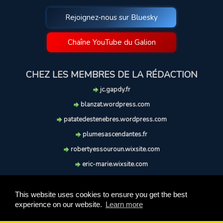
Rejoignez-nous sur Bluesky
Chaîne YouTube du Galion
CHEZ LES MEMBRES DE LA RÉDACTION
jc.gapdy.fr
blanzat.wordpress.com
patatedestenebres.wordpress.com
plumesascendantes.fr
robertyessouroun.wixsite.com
eric-marie.wixsite.com
lechiencritique.blogspot.com
soufflereve.blogspot.com
This website uses cookies to ensure you get the best
experience on our website.
Learn more
© 2009-2026 Le Galion des Etoiles. Tous droits réservés.
Ce site est réalisé et maintenu avec coeur et passion.