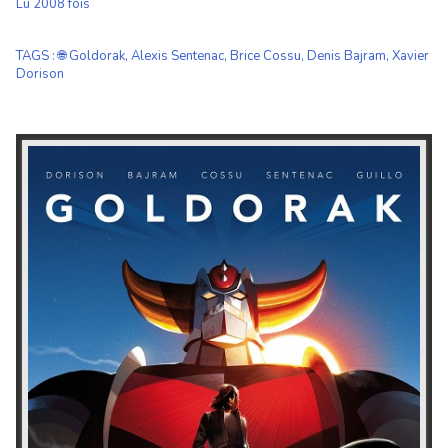
Lu 2008 fois
TAGS
:
🌐 Goldorak
,
Alexis Sentenac
,
Brice Cossu
,
Denis Bajram
,
Xavier
Dorison