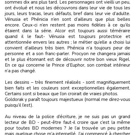
sommes dix ans plus tard. Les personnages ont vieilli un peu,
ont évolué et nous les découvrons dans leur vie de tous les
jours, leurs tracas, leurs défauts, bref dans leur vie d’adulte.
Vénusia et Phénicia n’en sont d’ailleurs que plus belles
encore. Ceux-ci n’en restent pas moins fidèles à ce qu’ils
étaient dans la série. Alcor est toujours aussi téméraire
quand il le faut- Vénusia est toujours protectrice et
attentionnée envers les autres ; le métier qu’elle a choisi lui
convient d’ailleurs très bien. Phénicia n’a toujours peur de
personne et a son franc-parler. Procyon ne changera jamais
et le plus étonnant est de découvrir notre bon vieux Rigel.
En ce qui concerne le Prince d’Euphor, son combat intérieur
n’a pas changé.
Les dessins – très finement réalisés - sont magnifiquement
bien faits et les couleurs sont exceptionnelles également.
Certains sont si beaux que l’on croirait de vraies photos.
Goldorak y paraît toujours majestueux (normal me direz-vous
puisqu’il l’est).
Au niveau de la police d’écriture, je ne suis pas un grand
lecteur de BD - peut-être faut-il croire que c’est la même
pour toutes BD modernes ? Je l’ai trouvée un peu petite
mais quelque chose m’a interpellé. J’ai commencé à chercher