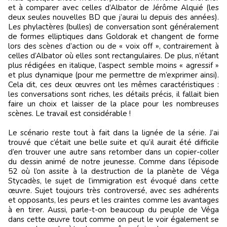
et à comparer avec celles d’Albator de Jérôme Alquié (les
deux seules nouvelles BD que j’aurai lu depuis des années).
Les phylactères (bulles) de conversation sont généralement
de formes elliptiques dans Goldorak et changent de forme
lors des scènes d’action ou de « voix off », contrairement à
celles d’Albator où elles sont rectangulaires. De plus, n’étant
plus rédigées en italique, l’aspect semble moins « agressif »
et plus dynamique (pour me permettre de m’exprimer ainsi).
Cela dit, ces deux œuvres ont les mêmes caractéristiques :
les conversations sont riches, les détails précis, il fallait bien
faire un choix et laisser de la place pour les nombreuses
scènes. Le travail est considérable !
Le scénario reste tout à fait dans la lignée de la série. J’ai
trouvé que c’était une belle suite et qu’il aurait été difficile
d’en trouver une autre sans retomber dans un copier-coller
du dessin animé de notre jeunesse. Comme dans l’épisode
52 où l’on assite à la destruction de la planète de Véga
Stycadès, le sujet de l’immigration est évoqué dans cette
œuvre. Sujet toujours très controversé, avec ses adhérents
et opposants, les peurs et les craintes comme les avantages
à en tirer. Aussi, parle-t-on beaucoup du peuple de Véga
dans cette œuvre tout comme on peut le voir également se