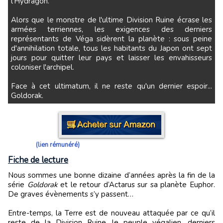
l'Hydragon.
Alors que le monstre de l'ultime Division Ruine écrase les
armées terriennes, les exigences des derniers
représentants de Véga sidèrent la planète : sous peine
d'annihilation totale, tous les habitants du Japon ont sept
jours pour quitter leur pays et laisser les envahisseurs
coloniser l'archipel.
Face à cet ultimatum, il ne reste qu'un dernier espoir...
Goldorak.
(lien rémunéré)
Fiche de lecture
Nous sommes une bonne dizaine d’années après la fin de la
série
Goldorak
et le retour d’Actarus sur sa planète Euphor.
De graves évènements s’y passent…
Entre-temps, la Terre est de nouveau attaquée par ce qu’il
reste de la Division Ruine, le peuple végalien, derniers