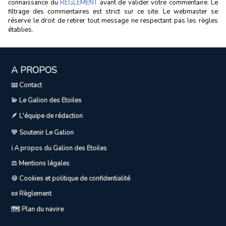
connaissance du
RÈGLEMENT
avant de valider votre commentaire. Le
filtrage des commentaires est strict sur ce site. Le webmaster se
réserve le droit de retirer tout message ne respectant pas les règles
établies.
A PROPOS
📧 Contact
💫 Le Galion des Etoiles
🪶 L'équipe de rédaction
💛 Soutenir Le Galion
ℹ️ A propos du Galion des Etoiles
⚖️ Mentions légales
🍪 Cookies et politique de confidentialité
📜 Règlement
🗺️ Plan du navire