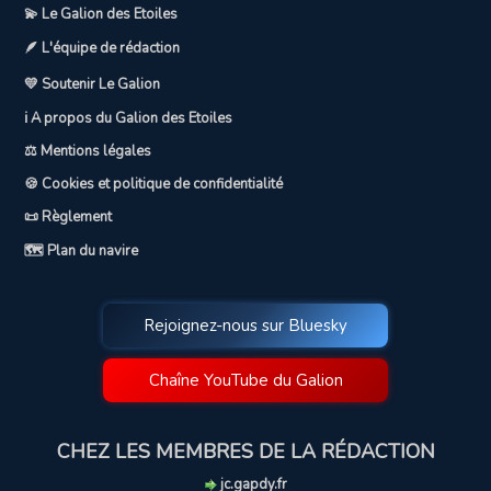
💫 Le Galion des Etoiles
🪶 L'équipe de rédaction
💛 Soutenir Le Galion
ℹ️ A propos du Galion des Etoiles
⚖️ Mentions légales
🍪 Cookies et politique de confidentialité
📜 Règlement
🗺️ Plan du navire
Rejoignez-nous sur Bluesky
Chaîne YouTube du Galion
CHEZ LES MEMBRES DE LA RÉDACTION
jc.gapdy.fr