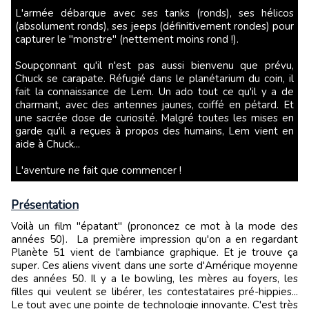
L'armée débarque avec ses tanks (ronds), ses hélicos
(absolument ronds), ses jeeps (définitivement rondes) pour
capturer le "monstre" (nettement moins rond !).
Soupçonnant qu'il n'est pas aussi bienvenu que prévu,
Chuck se carapate. Réfugié dans le planétarium du coin, il
fait la connaissance de Lem. Un ado tout ce qu'il y a de
charmant, avec des antennes jaunes, coiffé en pétard. Et
une sacrée dose de curiosité. Malgré toutes les mises en
garde qu'il a reçues à propos des humains, Lem vient en
aide à Chuck...
L'aventure ne fait que commencer !
Présentation
Voilà un film "épatant" (prononcez ce mot à la mode des
années 50). La première impression qu'on a en regardant
Planète 51 vient de l'ambiance graphique. Et je trouve ça
super. Ces aliens vivent dans une sorte d'Amérique moyenne
des années 50. Il y a le bowling, les mères au foyers, les
filles qui veulent se libérer, les contestataires pré-hippies...
Le tout avec une pointe de technologie innovante. C'est très