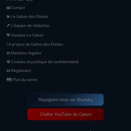
📧 Contact
💫 Le Galion des Etoiles
🪶 L'équipe de rédaction
💛 Soutenir Le Galion
ℹ️ A propos du Galion des Etoiles
⚖️ Mentions légales
🍪 Cookies et politique de confidentialité
📜 Règlement
🗺️ Plan du navire
Rejoignez-nous sur Bluesky
Chaîne YouTube du Galion