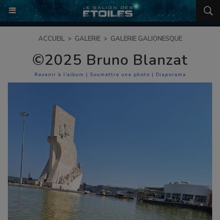
ACCUEIL
>
GALERIE
>
GALERIE GALIONESQUE
©2025 Bruno Blanzat
Revenir à l'album
|
Soumettre une photo
|
Diaporama