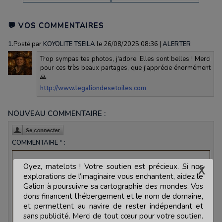
💬 VOS COMMENTAIRES
1.
Posté par
KOYOLITE TSEILA
le 26/08/2025 08:36
|
ALERTER
Trop sympas tes photos, j'adore. Elles sont belles ! Merci
pour ces très beaux partages, que j'apprécie énormément
🙏
http://www.legaliondesetoiles.com
NOUVEAU COMMENTAIRE :
COMMENTAIRE * :
Oyez, matelots ! Votre soutien est précieux. Si nos
explorations de l’imaginaire vous enchantent, aidez le
Galion à poursuivre sa cartographie des mondes. Vos
dons financent l’hébergement et le nom de domaine,
et permettent au navire de rester indépendant et
sans publicité. Merci de tout cœur pour votre soutien.