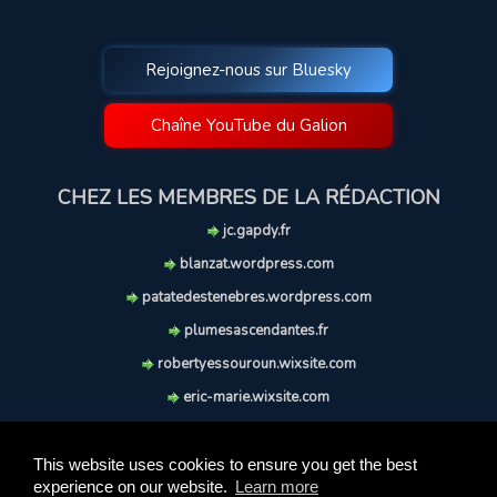
Rejoignez-nous sur Bluesky
Chaîne YouTube du Galion
CHEZ LES MEMBRES DE LA RÉDACTION
jc.gapdy.fr
blanzat.wordpress.com
patatedestenebres.wordpress.com
plumesascendantes.fr
robertyessouroun.wixsite.com
eric-marie.wixsite.com
lechiencritique.blogspot.com
soufflereve.blogspot.com
This website uses cookies to ensure you get the best
experience on our website.
Learn more