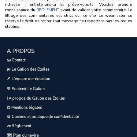
richesse : entretenons‑la et préservons‑la. Veuillez prendre
connaissance du
RÈGLEMENT
avant de valider votre commentaire. Le
filtrage des commentaires est strict sur ce site. Le webmaster se
réserve le droit de retirer tout message ne respectant pas les règles
établies.
A PROPOS
📧 Contact
💫 Le Galion des Etoiles
🪶 L'équipe de rédaction
💛 Soutenir Le Galion
ℹ️ A propos du Galion des Etoiles
⚖️ Mentions légales
🍪 Cookies et politique de confidentialité
📜 Règlement
🗺️ Plan du navire