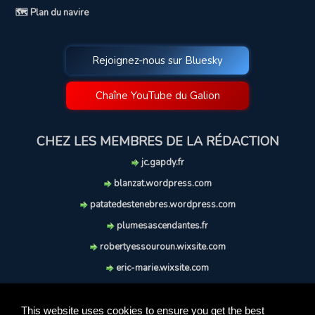
🗺️ Plan du navire
Rejoignez-nous sur Bluesky
Chaîne YouTube du Galion
CHEZ LES MEMBRES DE LA RÉDACTION
jc.gapdy.fr
blanzat.wordpress.com
patatedestenebres.wordpress.com
plumesascendantes.fr
robertyessouroun.wixsite.com
eric-marie.wixsite.com
lechiencritique.blogspot.com
soufflereve.blogspot.com
This website uses cookies to ensure you get the best