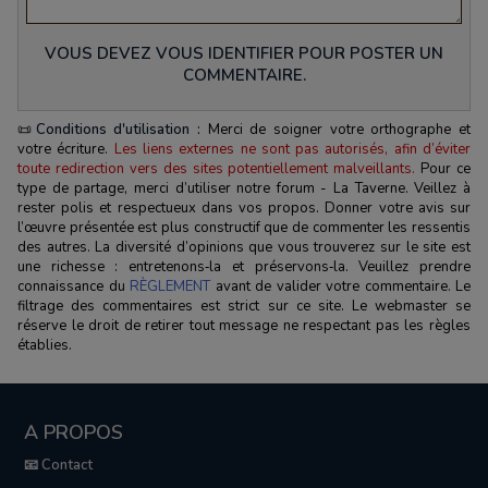
VOUS DEVEZ VOUS IDENTIFIER POUR POSTER UN
COMMENTAIRE.
📜
Conditions d'utilisation :
Merci de soigner votre orthographe et
votre écriture.
Les liens externes ne sont pas autorisés, afin d’éviter
toute redirection vers des sites potentiellement malveillants.
Pour ce
type de partage, merci d’utiliser notre forum - La Taverne. Veillez à
rester polis et respectueux dans vos propos. Donner votre avis sur
l’œuvre présentée est plus constructif que de commenter les ressentis
des autres. La diversité d’opinions que vous trouverez sur le site est
une richesse : entretenons‑la et préservons‑la. Veuillez prendre
connaissance du
RÈGLEMENT
avant de valider votre commentaire. Le
filtrage des commentaires est strict sur ce site. Le webmaster se
réserve le droit de retirer tout message ne respectant pas les règles
établies.
A PROPOS
📧 Contact