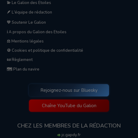
💫 Le Galion des Etoiles
🪶 L'équipe de rédaction
💛 Soutenir Le Galion
ℹ️ A propos du Galion des Etoiles
⚖️ Mentions légales
🍪 Cookies et politique de confidentialité
📜 Règlement
🗺️ Plan du navire
Rejoignez-nous sur Bluesky
Chaîne YouTube du Galion
CHEZ LES MEMBRES DE LA RÉDACTION
jc.gapdy.fr