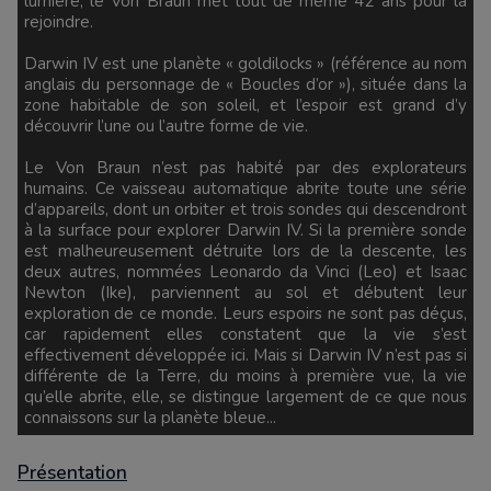
lumière, le Von Braun met tout de même 42 ans pour la
rejoindre.
Darwin IV est une planète « goldilocks » (référence au nom
anglais du personnage de « Boucles d’or »), située dans la
zone habitable de son soleil, et l’espoir est grand d’y
découvrir l’une ou l’autre forme de vie.
Le Von Braun n’est pas habité par des explorateurs
humains. Ce vaisseau automatique abrite toute une série
d’appareils, dont un orbiter et trois sondes qui descendront
à la surface pour explorer Darwin IV. Si la première sonde
est malheureusement détruite lors de la descente, les
deux autres, nommées Leonardo da Vinci (Leo) et Isaac
Newton (Ike), parviennent au sol et débutent leur
exploration de ce monde. Leurs espoirs ne sont pas déçus,
car rapidement elles constatent que la vie s’est
effectivement développée ici. Mais si Darwin IV n’est pas si
différente de la Terre, du moins à première vue, la vie
qu’elle abrite, elle, se distingue largement de ce que nous
connaissons sur la planète bleue...
Présentation