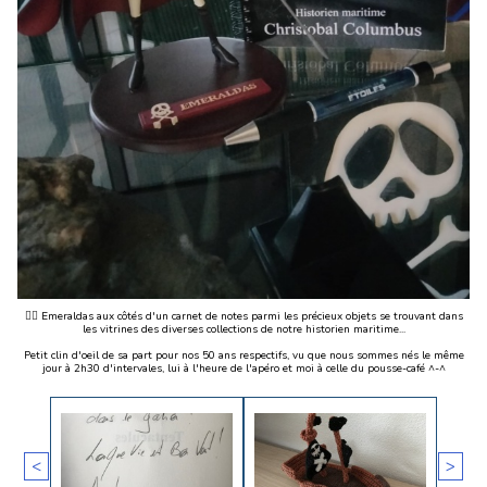
🏴‍☠️ Emeraldas aux côtés d'un carnet de notes parmi les précieux objets se trouvant dans
les vitrines des diverses collections de notre historien maritime...
Petit clin d'oeil de sa part pour nos 50 ans respectifs, vu que nous sommes nés le même
jour à 2h30 d'intervales, lui à l'heure de l'apéro et moi à celle du pousse-café ^-^
<
>