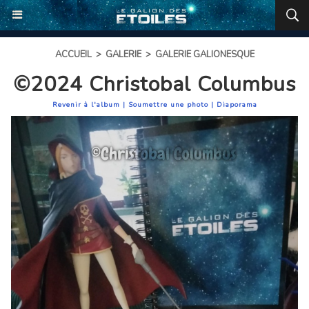
ACCUEIL
>
GALERIE
>
GALERIE GALIONESQUE
©2024 Christobal Columbus
Revenir à l'album
|
Soumettre une photo
|
Diaporama