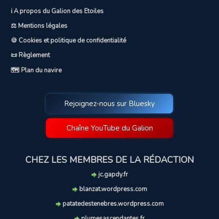
ℹ️ A propos du Galion des Etoiles
⚖️ Mentions légales
🍪 Cookies et politique de confidentialité
📜 Règlement
🗺️ Plan du navire
Rejoignez-nous sur Bluesky
Chaîne YouTube du Galion
CHEZ LES MEMBRES DE LA RÉDACTION
jc.gapdy.fr
blanzat.wordpress.com
patatedestenebres.wordpress.com
plumesascendantes.fr