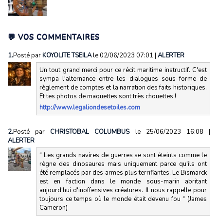
💬 VOS COMMENTAIRES
1.
Posté par
KOYOLITE TSEILA
le 02/06/2023 07:01
|
ALERTER
Un tout grand merci pour ce récit maritime instructif. C'est
sympa l'alternance entre les dialogues sous forme de
règlement de comptes et la narration des faits historiques.
Et tes photos de maquettes sont très chouettes !
http://www.legaliondesetoiles.com
2.
Posté par
CHRISTOBAL COLUMBUS
le 25/06/2023 16:08
|
ALERTER
" Les grands navires de guerres se sont éteints comme le
règne des dinosaures mais uniquement parce qu'ils ont
été remplacés par des armes plus terrifiantes. Le Bismarck
est en faction dans le monde sous-marin abritant
aujourd'hui d'inoffensives créatures. Il nous rappelle pour
toujours ce temps où le monde était devenu fou " (James
Cameron)