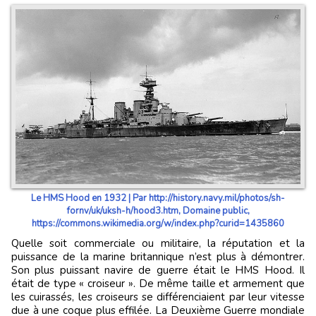
Le HMS Hood en 1932 | Par http://history.navy.mil/photos/sh-
fornv/uk/uksh-h/hood3.htm, Domaine public,
https://commons.wikimedia.org/w/index.php?curid=1435860
Quelle soit commerciale ou militaire, la réputation et la
puissance de la marine britannique n’est plus à démontrer.
Son plus puissant navire de guerre était le HMS Hood. Il
était de type « croiseur ». De même taille et armement que
les cuirassés, les croiseurs se différenciaient par leur vitesse
due à une coque plus effilée. La Deuxième Guerre mondiale