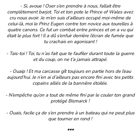
- Si, avoue ! Oser s’en prendre à nous, fallait être
complètement barjot. Toi et ton pote le Prince of Wales avez
cru nous avoir. Je m’en suis d’ailleurs occupé moi-même de
celui-là, moi le Prinz Eugen contre ton novice aux tourelles à
quatre canons. Ce fut un combat entre princes et on a vu qui
était le plus fort ! Il a dû s’enfuir derrière l’écran de fumée que
tu crachais en agonisant !
- Tais-toi ! Toi, tu n’as fait que te faufiler durant toute la guerre
et du coup, on ne t’a jamais attrapé.
- Ouaip ! Et ma carcasse gît toujours en partie hors de l’eau
aujourd’hui. Je n’en ai d’ailleurs pas encore fini avec tes petits
copains alliés de la bannière étoilée.
- N’empêche qu’on a tout de même fini par le couler ton grand
protégé Bismarck !
- Ouais, facile ça de s’en prendre à un bateau qui ne peut plus
que tourner en rond !
***