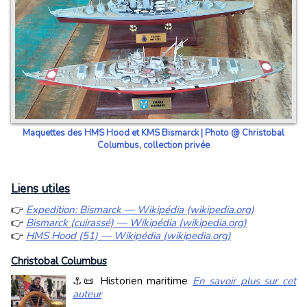
Maquettes des HMS Hood et KMS Bismarck | Photo @ Christobal
Columbus, collection privée
Liens utiles
👉
Expedition: Bismarck — Wikipédia (wikipedia.org)
👉
Bismarck (cuirassé) — Wikipédia (wikipedia.org)
👉
HMS Hood (51) — Wikipédia (wikipedia.org)
Christobal Columbus
⚓📜 Historien maritime
En savoir plus sur cet
auteur