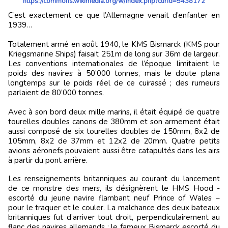
https://commons.wikimedia.org/w/index.php?curid=5438172
C’est exactement ce que l’Allemagne venait d’enfanter en
1939…
Totalement armé en août 1940, le KMS Bismarck (KMS pour
Kriegsmarine Ships) faisait 251m de long sur 36m de largeur.
Les conventions internationales de l’époque limitaient le
poids des navires à 50’000 tonnes, mais le doute plana
longtemps sur le poids réel de ce cuirassé ; des rumeurs
parlaient de 80’000 tonnes.
Avec à son bord deux mille marins, il était équipé de quatre
tourelles doubles canons de 380mm et son armement était
aussi composé de six tourelles doubles de 150mm, 8x2 de
105mm, 8x2 de 37mm et 12x2 de 20mm. Quatre petits
avions aéronefs pouvaient aussi être catapultés dans les airs
à partir du pont arrière.
Les renseignements britanniques au courant du lancement
de ce monstre des mers, ils désignèrent le HMS Hood -
escorté du jeune navire flambant neuf Prince of Wales –
pour le traquer et le couler. La malchance des deux bateaux
britanniques fut d’arriver tout droit, perpendiculairement au
flanc des navires allemands : le fameux Bismarck escorté du