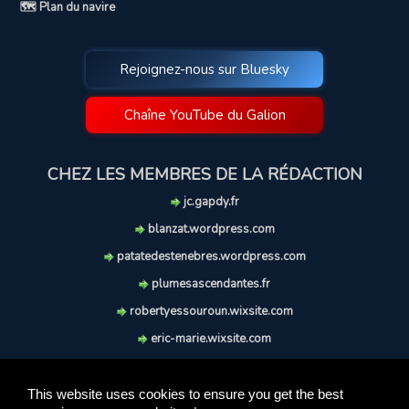
🗺️ Plan du navire
Rejoignez-nous sur Bluesky
Chaîne YouTube du Galion
CHEZ LES MEMBRES DE LA RÉDACTION
jc.gapdy.fr
blanzat.wordpress.com
patatedestenebres.wordpress.com
plumesascendantes.fr
robertyessouroun.wixsite.com
eric-marie.wixsite.com
lechiencritique.blogspot.com
soufflereve.blogspot.com
This website uses cookies to ensure you get the best