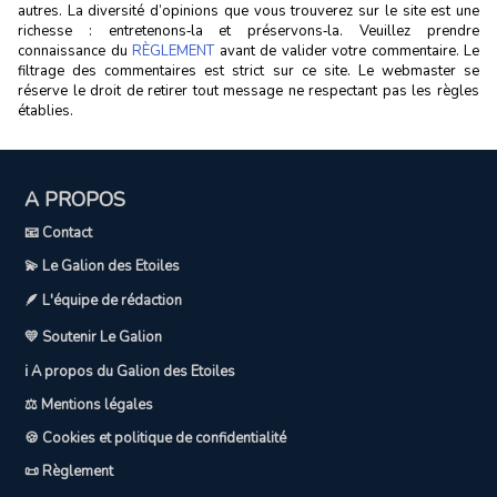
autres. La diversité d’opinions que vous trouverez sur le site est une
richesse : entretenons‑la et préservons‑la. Veuillez prendre
connaissance du
RÈGLEMENT
avant de valider votre commentaire. Le
filtrage des commentaires est strict sur ce site. Le webmaster se
réserve le droit de retirer tout message ne respectant pas les règles
établies.
A PROPOS
📧 Contact
💫 Le Galion des Etoiles
🪶 L'équipe de rédaction
💛 Soutenir Le Galion
ℹ️ A propos du Galion des Etoiles
⚖️ Mentions légales
🍪 Cookies et politique de confidentialité
📜 Règlement