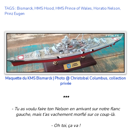
TAGS
:
Bismarck
,
HMS Hood
,
HMS Prince of Wales
,
Horatio Nelson
,
Prinz Eugen
Maquette du KMS Bismarck | Photo @ Christobal Columbus, collection
privée
***
- Tu as voulu faire ton Nelson en arrivant sur notre flanc
gauche, mais t’as vachement morflé sur ce coup-là.
- Oh toi, ça va !