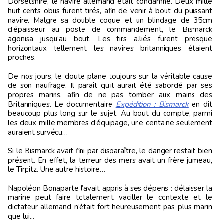
Dorsetshire, le navire allemand était condamné. Deux mille
huit cents obus furent tirés, afin de venir à bout du puissant
navire. Malgré sa double coque et un blindage de 35cm
d’épaisseur au poste de commandement, le Bismarck
agonisa jusqu’au bout. Les tirs alliés furent presque
horizontaux tellement les navires britanniques étaient
proches.
De nos jours, le doute plane toujours sur la véritable cause
de son naufrage. Il paraît qu’il aurait été sabordé par ses
propres marins, afin de ne pas tomber aux mains des
Britanniques. Le documentaire
Expédition : Bismarck
en dit
beaucoup plus long sur le sujet. Au bout du compte, parmi
les deux mille membres d’équipage, une centaine seulement
auraient survécu…
Si le Bismarck avait fini par disparaître, le danger restait bien
présent. En effet, la terreur des mers avait un frère jumeau,
le Tirpitz. Une autre histoire…
Napoléon Bonaparte l’avait appris à ses dépens : délaisser la
marine peut faire totalement vaciller le contexte et le
dictateur allemand n’était fort heureusement pas plus marin
que lui...