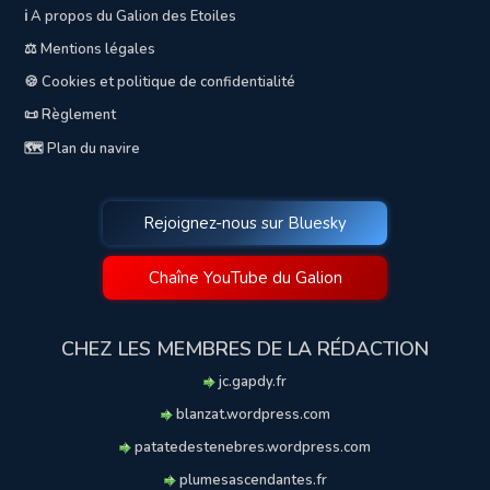
ℹ️ A propos du Galion des Etoiles
⚖️ Mentions légales
🍪 Cookies et politique de confidentialité
📜 Règlement
🗺️ Plan du navire
Rejoignez-nous sur Bluesky
Chaîne YouTube du Galion
CHEZ LES MEMBRES DE LA RÉDACTION
jc.gapdy.fr
blanzat.wordpress.com
patatedestenebres.wordpress.com
plumesascendantes.fr