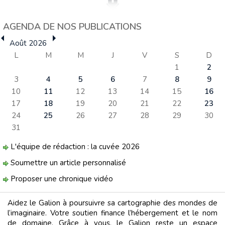
AGENDA DE NOS PUBLICATIONS
Août 2026
L
M
M
J
V
S
D
1
2
3
4
5
6
7
8
9
10
11
12
13
14
15
16
17
18
19
20
21
22
23
24
25
26
27
28
29
30
31
L'équipe de rédaction : la cuvée 2026
Soumettre un article personnalisé
Proposer une chronique vidéo
Aidez le Galion à poursuivre sa cartographie des mondes de
l’imaginaire. Votre soutien finance l’hébergement et le nom
de domaine. Grâce à vous, le Galion reste un espace