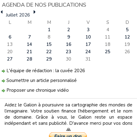
AGENDA DE NOS PUBLICATIONS
Juillet 2026
L
M
M
J
V
S
D
1
2
3
4
5
6
7
8
9
10
11
12
13
14
15
16
17
18
19
20
21
22
23
24
25
26
27
28
29
30
31
L'équipe de rédaction : la cuvée 2026
Soumettre un article personnalisé
Proposer une chronique vidéo
Aidez le Galion à poursuivre sa cartographie des mondes de
l’imaginaire. Votre soutien finance l’hébergement et le nom
de domaine. Grâce à vous, le Galion reste un espace
indépendant et sans publicité. D'avance merci pour vos dons
🙏