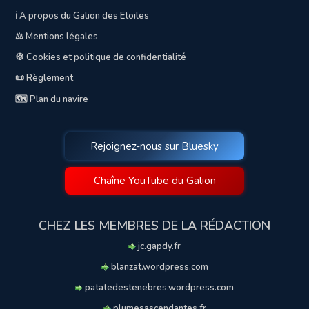
ℹ️ A propos du Galion des Etoiles
⚖️ Mentions légales
🍪 Cookies et politique de confidentialité
📜 Règlement
🗺️ Plan du navire
Rejoignez-nous sur Bluesky
Chaîne YouTube du Galion
CHEZ LES MEMBRES DE LA RÉDACTION
jc.gapdy.fr
blanzat.wordpress.com
patatedestenebres.wordpress.com
plumesascendantes.fr