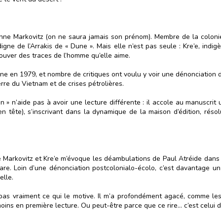
enne Markovitz (on ne saura jamais son prénom). Membre de la colonie 
gne de l’Arrakis de « Dune ». Mais elle n’est pas seule : Kre’e, indigèn
rouver des traces de l’homme qu’elle aime.
ne en 1979, et nombre de critiques ont voulu y voir une dénonciation d
re du Vietnam et de crises pétrolières.
in » n’aide pas à avoir une lecture différente : il accole au manuscrit
en tête), s’inscrivant dans la dynamique de la maison d’édition, ré
e Markovitz et Kre’e m’évoque les déambulations de Paul Atréide dans le
e. Loin d’une dénonciation postcolonialo-écolo, c’est davantage un
lle.
a pas vraiment ce qui le motive. Il m’a profondément agacé, comme l
oins en première lecture. Ou peut-être parce que ce rire… c’est celui 