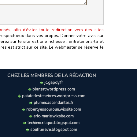
isés, afin d’éviter toute redirection vers des sites
t respectueux dans vos propos. Donner votre avis sur
erez sur le site est une richesse : entretenons‑la et
es est strict sur ce site. Le webmaster se réserve le
CHEZ LES MEMBRES DE LA RÉDACTION
jc.gapdy.fr
blanzat.wordpress.com
patatedestenebres.wordpress.com
plumesascendantes.fr
robertyessouroun.wixsite.com
eric-marie.wixsite.com
lechiencritique.blogspot.com
soufflereve.blogspot.com