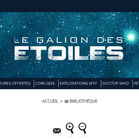
TURES OFFERTES
COIN GEEK
EXPLORATIONS SFFF
DOCTOR WHO
RÉ
ACCUEIL
>
📖 BIBLIOTHÈQUE