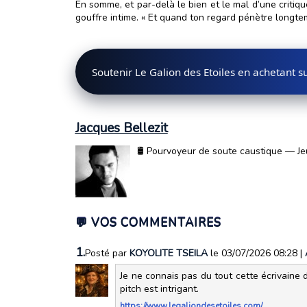
En somme, et par-delà le bien et le mal d’une critiq
gouffre intime. « Et quand ton regard pénètre longtemp
Soutenir Le Galion des Etoiles en achetant 
Jacques Bellezit
🛢️ Pourvoyeur de soute caustique — Jeu
💬 VOS COMMENTAIRES
1.
Posté par
KOYOLITE TSEILA
le 03/07/2026 08:28
|
Je ne connais pas du tout cette écrivaine d
pitch est intrigant.
https://www.legaliondesetoiles.com/