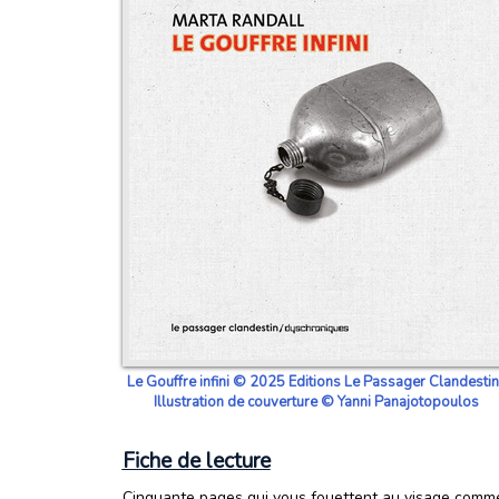
Le Gouffre infini © 2025 Editions Le Passager Clandestin
Illustration de couverture © Yanni Panajotopoulos
Fiche de lecture
Cinquante pages qui vous fouettent au visage comme 