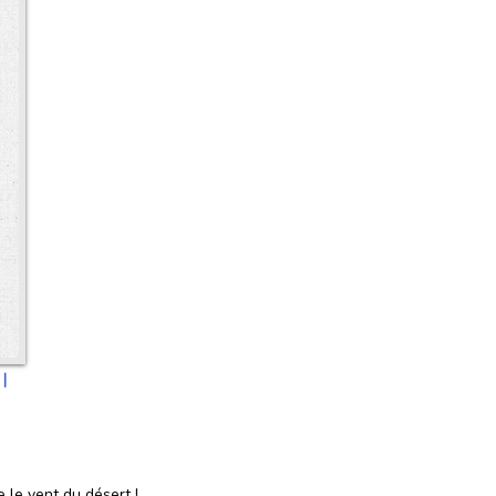
 |
le vent du désert !