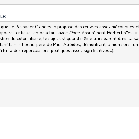
TER
ai que Le Passager Clandestin propose des œuvres assez méconnues et
appareil critique, en bouclant avec
Dune
. Assurément Herbert s''est i
stion du colonialisme, le sujet est quand même transparent dans la 
lanétaire et beau-père de Paul Atréides, démontrant, à mon sens, un c
 lui, a des répercussions politiques assez significatives...).