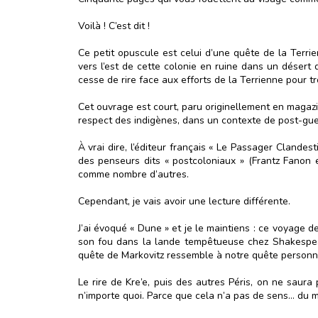
Voilà ! C’est dit !
Ce petit opuscule est celui d’une quête de la Terri
vers l’est de cette colonie en ruine dans un désert di
cesse de rire face aux efforts de la Terrienne pour t
Cet ouvrage est court, paru originellement en magazi
respect des indigènes, dans un contexte de post-guer
À vrai dire, l’éditeur français « Le Passager Clandest
des penseurs dits « postcoloniaux » (Frantz Fanon 
comme nombre d’autres.
Cependant, je vais avoir une lecture différente.
J’ai évoqué « Dune » et je le maintiens : ce voyage d
son fou dans la lande tempêtueuse chez Shakespear
quête de Markovitz ressemble à notre quête personne
Le rire de Kre’e, puis des autres Péris, on ne saur
n’importe quoi. Parce que cela n’a pas de sens… du m