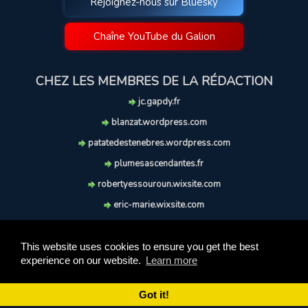
Rejoignez-nous sur Bluesky
Chaîne YouTube du Galion
CHEZ LES MEMBRES DE LA RÉDACTION
jc.gapdy.fr
blanzat.wordpress.com
patatedestenebres.wordpress.com
plumesascendantes.fr
robertyessouroun.wixsite.com
eric-marie.wixsite.com
lechiencritique.blogspot.com
soufflereve.blogspot.com
This website uses cookies to ensure you get the best
experience on our website.
Learn more
© 2009-2026 Le Galion des Etoiles. Tous droits réservés.
Ce site est réalisé et maintenu avec coeur et passion.
Got it!