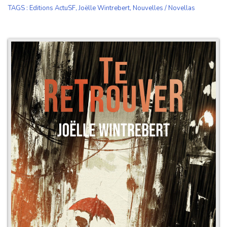
TAGS
:
Editions ActuSF
,
Joëlle Wintrebert
,
Nouvelles / Novellas