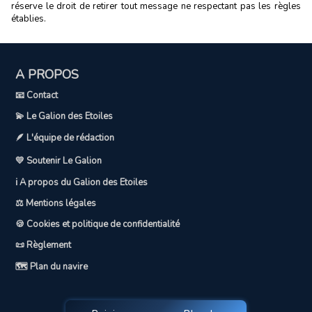
réserve le droit de retirer tout message ne respectant pas les règles
établies.
A PROPOS
📧 Contact
💫 Le Galion des Etoiles
🪶 L'équipe de rédaction
💛 Soutenir Le Galion
ℹ️ A propos du Galion des Etoiles
⚖️ Mentions légales
🍪 Cookies et politique de confidentialité
📜 Règlement
🗺️ Plan du navire