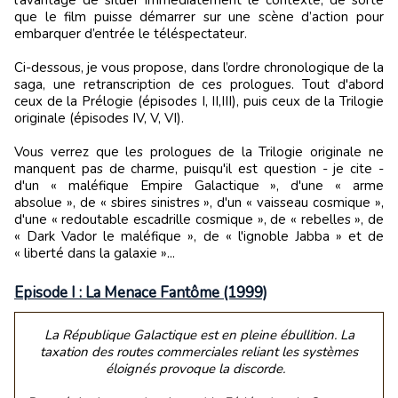
l’avantage de situer immédiatement le contexte, de sorte
que le film puisse démarrer sur une scène d’action pour
embarquer d’entrée le téléspectateur.
Ci-dessous, je vous propose, dans l’ordre chronologique de la
saga, une retranscription de ces prologues. Tout d'abord
ceux de la Prélogie (épisodes I, II,III), puis ceux de la Trilogie
originale (épisodes IV, V, VI).
Vous verrez que les prologues de la Trilogie originale ne
manquent pas de charme, puisqu'il est question - je cite -
d'un « maléfique Empire Galactique », d'une « arme
absolue », de « sbires sinistres », d'un « vaisseau cosmique »,
d'une « redoutable escadrille cosmique », de « rebelles », de
« Dark Vador le maléfique », de « l'ignoble Jabba » et de
« liberté dans la galaxie »...
Episode I : La Menace Fantôme (1999)
La République Galactique est en pleine ébullition. La
taxation des routes commerciales reliant les systèmes
éloignés provoque la discorde.