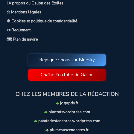
ℹ️ A propos du Galion des Etoiles
⚖️ Mentions légales
🍪 Cookies et politique de confidentialité
📜 Règlement
🗺️ Plan du navire
Rejoignez-nous sur Bluesky
Chaîne YouTube du Galion
CHEZ LES MEMBRES DE LA RÉDACTION
jc.gapdy.fr
blanzat.wordpress.com
patatedestenebres.wordpress.com
plumesascendantes.fr