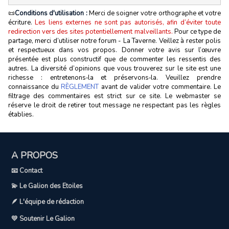
📜
Conditions d'utilisation :
Merci de soigner votre orthographe et votre
écriture.
Les liens externes ne sont pas autorisés, afin d’éviter toute
redirection vers des sites potentiellement malveillants.
Pour ce type de
partage, merci d’utiliser notre forum - La Taverne. Veillez à rester polis
et respectueux dans vos propos. Donner votre avis sur l’œuvre
présentée est plus constructif que de commenter les ressentis des
autres. La diversité d’opinions que vous trouverez sur le site est une
richesse : entretenons‑la et préservons‑la. Veuillez prendre
connaissance du
RÈGLEMENT
avant de valider votre commentaire. Le
filtrage des commentaires est strict sur ce site. Le webmaster se
réserve le droit de retirer tout message ne respectant pas les règles
établies.
A PROPOS
📧 Contact
💫 Le Galion des Etoiles
🪶 L'équipe de rédaction
💛 Soutenir Le Galion