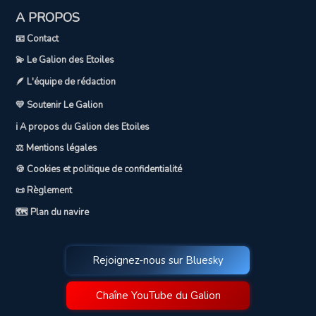
A PROPOS
📧 Contact
💫 Le Galion des Etoiles
🪶 L'équipe de rédaction
💛 Soutenir Le Galion
ℹ️ A propos du Galion des Etoiles
⚖️ Mentions légales
🍪 Cookies et politique de confidentialité
📜 Règlement
🗺️ Plan du navire
Rejoignez-nous sur Bluesky
Chaîne YouTube du Galion