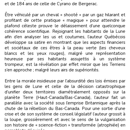
et de 184 ans de celle de Cyrano de Bergerac.
Être véhiculé par un cheval « shooté » par un gaz hilarant et
profitant de cette pratique « magique » pour atteindre le
plafond céleste prouve le délaissement d’une quelconque
cohérence scientifique. Rejoignant les habitants de la Lune
afin d’en analyser les us et coutumes, l’auteur Québécois
développe sa satire en montrant que les aspects financiers
et sociétaux de ces êtres à la peau verte (les cheveux
blancs et les yeux rouges), malgré une représentation
heureuse par ses habitants assujettis à un système
trompeur, est la révélation par effet miroir que les Terriens
s’en approche ; malgré leurs airs de supériorités.
Entre la morale insidieuse par l’absurdité des lois émises par
les gens de Lune et celle de la décision catastrophique
d’unifier deux territoires diamétralement opposés sur la
planète Terre (Haut-Canada/Bas-Canada), l’auteur fait un
parallèle avec la société sous l’emprise Britannique après la
chute de la rébellion du Bas-Canada. Pour une sortie d’une
crise et de son système de conseil législatif l’auteur grossit à
la loupe, grossièrement et avec le sens de la vulgarisation
son histoire de « science-fiction » transformée (atrophiée) en