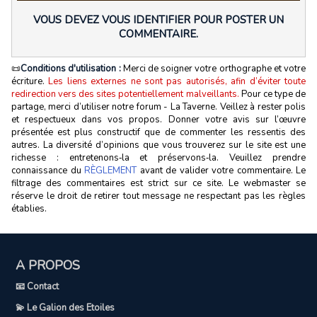
VOUS DEVEZ VOUS IDENTIFIER POUR POSTER UN
COMMENTAIRE.
📜
Conditions d'utilisation :
Merci de soigner votre orthographe et votre
écriture.
Les liens externes ne sont pas autorisés, afin d’éviter toute
redirection vers des sites potentiellement malveillants.
Pour ce type de
partage, merci d’utiliser notre forum - La Taverne. Veillez à rester polis
et respectueux dans vos propos. Donner votre avis sur l’œuvre
présentée est plus constructif que de commenter les ressentis des
autres. La diversité d’opinions que vous trouverez sur le site est une
richesse : entretenons‑la et préservons‑la. Veuillez prendre
connaissance du
RÈGLEMENT
avant de valider votre commentaire. Le
filtrage des commentaires est strict sur ce site. Le webmaster se
réserve le droit de retirer tout message ne respectant pas les règles
établies.
A PROPOS
📧 Contact
💫 Le Galion des Etoiles