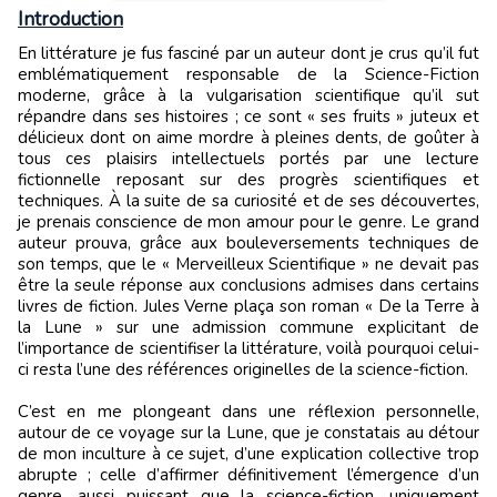
Introduction
En littérature je fus fasciné par un auteur dont je crus qu’il fut
emblématiquement responsable de la Science-Fiction
moderne, grâce à la vulgarisation scientifique qu’il sut
répandre dans ses histoires ; ce sont « ses fruits » juteux et
délicieux dont on aime mordre à pleines dents, de goûter à
tous ces plaisirs intellectuels portés par une lecture
fictionnelle reposant sur des progrès scientifiques et
techniques. À la suite de sa curiosité et de ses découvertes,
je prenais conscience de mon amour pour le genre. Le grand
auteur prouva, grâce aux bouleversements techniques de
son temps, que le « Merveilleux Scientifique » ne devait pas
être la seule réponse aux conclusions admises dans certains
livres de fiction. Jules Verne plaça son roman « De la Terre à
la Lune » sur une admission commune explicitant de
l’importance de scientifiser la littérature, voilà pourquoi celui-
ci resta l’une des références originelles de la science-fiction.
C’est en me plongeant dans une réflexion personnelle,
autour de ce voyage sur la Lune, que je constatais au détour
de mon inculture à ce sujet, d’une explication collective trop
abrupte ; celle d’affirmer définitivement l’émergence d’un
genre, aussi puissant que la science-fiction, uniquement