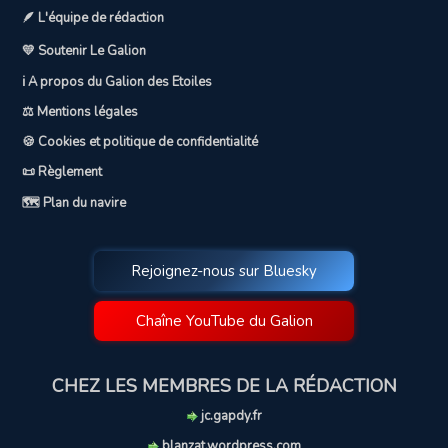
🪶 L'équipe de rédaction
💛 Soutenir Le Galion
ℹ️ A propos du Galion des Etoiles
⚖️ Mentions légales
🍪 Cookies et politique de confidentialité
📜 Règlement
🗺️ Plan du navire
Rejoignez-nous sur Bluesky
Chaîne YouTube du Galion
CHEZ LES MEMBRES DE LA RÉDACTION
jc.gapdy.fr
blanzat.wordpress.com