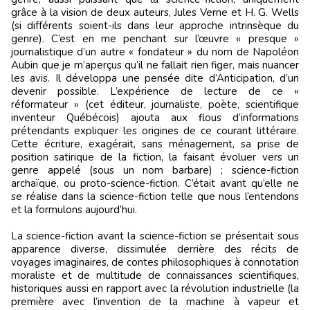
grâce à la vision de deux auteurs, Jules Verne et H. G. Wells
(si différents soient-ils dans leur approche intrinsèque du
genre). C’est en me penchant sur l’œuvre « presque »
journalistique d’un autre « fondateur » du nom de Napoléon
Aubin que je m’aperçus qu’il ne fallait rien figer, mais nuancer
les avis. Il développa une pensée dite d’Anticipation, d’un
devenir possible. L’expérience de lecture de ce «
réformateur » (cet éditeur, journaliste, poète, scientifique
inventeur Québécois) ajouta aux flous d’informations
prétendants expliquer les origines de ce courant littéraire.
Cette écriture, exagérait, sans ménagement, sa prise de
position satirique de la fiction, la faisant évoluer vers un
genre appelé (sous un nom barbare) ; science-fiction
archaïque, ou proto-science-fiction. C’était avant qu’elle ne
se réalise dans la science-fiction telle que nous l’entendons
et la formulons aujourd’hui.
La science-fiction avant la science-fiction se présentait sous
apparence diverse, dissimulée derrière des récits de
voyages imaginaires, de contes philosophiques à connotation
moraliste et de multitude de connaissances scientifiques,
historiques aussi en rapport avec la révolution industrielle (la
première avec l’invention de la machine à vapeur et