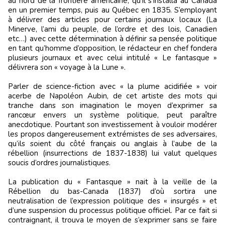
au nord de la frontière américaine, qu’il s’installa au Canada
en un premier temps, puis au Québec en 1835. S’employant
à délivrer des articles pour certains journaux locaux (La
Minerve, l’ami du peuple, de l’ordre et des lois, Canadien
etc…) avec cette détermination à définir sa pensée politique
en tant qu’homme d’opposition, le rédacteur en chef fondera
plusieurs journaux et avec celui intitulé « Le fantasque »
délivrera son « voyage à la Lune ».
Parler de science-fiction avec « la plume acidifiée » voir
acerbe de Napoléon Aubin, de cet artiste des mots qui
tranche dans son imagination le moyen d’exprimer sa
rancœur envers un système politique, peut paraître
anecdotique. Pourtant son investissement à vouloir modérer
les propos dangereusement extrémistes de ses adversaires,
qu’ils soient du côté français ou anglais à l’aube de la
rébellion (insurrections de 1837-1838) lui valut quelques
soucis d’ordres journalistiques.
La publication du « Fantasque » nait à la veille de la
Rébellion du bas-Canada (1837) d’où sortira une
neutralisation de l’expression politique des « insurgés » et
d’une suspension du processus politique officiel. Par ce fait si
contraignant, il trouva le moyen de s’exprimer sans se faire