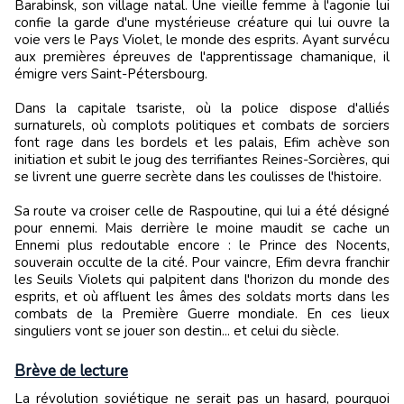
Barabinsk, son village natal. Une vieille femme à l'agonie lui
confie la garde d'une mystérieuse créature qui lui ouvre la
voie vers le Pays Violet, le monde des esprits. Ayant survécu
aux premières épreuves de l'apprentissage chamanique, il
émigre vers Saint-Pétersbourg.
Dans la capitale tsariste, où la police dispose d'alliés
surnaturels, où complots politiques et combats de sorciers
font rage dans les bordels et les palais, Efim achève son
initiation et subit le joug des terrifiantes Reines-Sorcières, qui
se livrent une guerre secrète dans les coulisses de l'histoire.
Sa route va croiser celle de Raspoutine, qui lui a été désigné
pour ennemi. Mais derrière le moine maudit se cache un
Ennemi plus redoutable encore : le Prince des Nocents,
souverain occulte de la cité. Pour vaincre, Efim devra franchir
les Seuils Violets qui palpitent dans l'horizon du monde des
esprits, et où affluent les âmes des soldats morts dans les
combats de la Première Guerre mondiale. En ces lieux
singuliers vont se jouer son destin... et celui du siècle.
Brève de lecture
La révolution soviétique ne serait pas un hasard, pourquoi