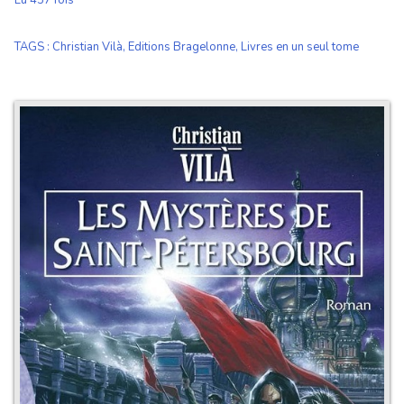
Lu 457 fois
TAGS
:
Christian Vilà
,
Editions Bragelonne
,
Livres en un seul tome