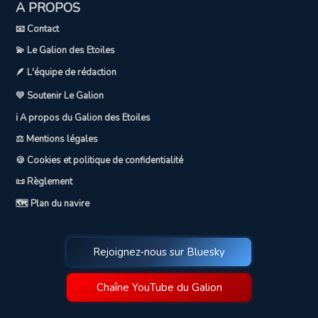
A PROPOS
📧 Contact
💫 Le Galion des Etoiles
🪶 L'équipe de rédaction
💛 Soutenir Le Galion
ℹ️ A propos du Galion des Etoiles
⚖️ Mentions légales
🍪 Cookies et politique de confidentialité
📜 Règlement
🗺️ Plan du navire
Rejoignez-nous sur Bluesky
Chaîne YouTube du Galion