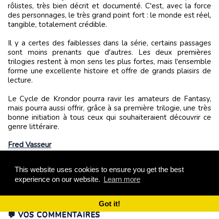
rôlistes, très bien décrit et documenté. C'est, avec la force
des personnages, le très grand point fort : le monde est réel,
tangible, totalement crédible.
Il y a certes des faiblesses dans la série, certains passages
sont moins prenants que d'autres. Les deux premières
trilogies restent à mon sens les plus fortes, mais l'ensemble
forme une excellente histoire et offre de grands plaisirs de
lecture.
Le Cycle de Krondor pourra ravir les amateurs de Fantasy,
mais pourra aussi offrir, grâce à sa première trilogie, une très
bonne initiation à tous ceux qui souhaiteraient découvrir ce
genre littéraire.
Fred Vasseur
Gabier de vigie. En souvenir de notre ami. Ses
contributions demeurent accessibles ici :
En
This website uses cookies to ensure you get the best
savoir plus sur cet auteur
experience on our website.
Learn more
Got it!
💬 VOS COMMENTAIRES