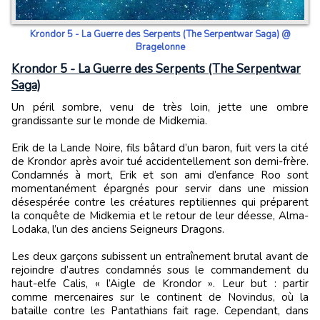
Krondor 5 - La Guerre des Serpents (The Serpentwar Saga) @
Bragelonne
Krondor 5 - La Guerre des Serpents (The Serpentwar
Saga)
Un péril sombre, venu de très loin, jette une ombre
grandissante sur le monde de Midkemia.
Erik de la Lande Noire, fils bâtard d’un baron, fuit vers la cité
de Krondor après avoir tué accidentellement son demi-frère.
Condamnés à mort, Erik et son ami d’enfance Roo sont
momentanément épargnés pour servir dans une mission
désespérée contre les créatures reptiliennes qui préparent
la conquête de Midkemia et le retour de leur déesse, Alma-
Lodaka, l’un des anciens Seigneurs Dragons.
Les deux garçons subissent un entraînement brutal avant de
rejoindre d’autres condamnés sous le commandement du
haut-elfe Calis, « l’Aigle de Krondor ». Leur but : partir
comme mercenaires sur le continent de Novindus, où la
bataille contre les Pantathians fait rage. Cependant, dans