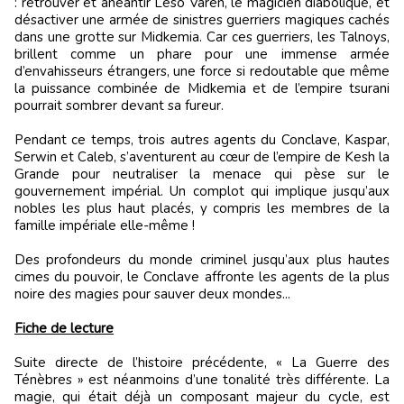
: retrouver et anéantir Leso Varen, le magicien diabolique, et
désactiver une armée de sinistres guerriers magiques cachés
dans une grotte sur Midkemia. Car ces guerriers, les Talnoys,
brillent comme un phare pour une immense armée
d’envahisseurs étrangers, une force si redoutable que même
la puissance combinée de Midkemia et de l’empire tsurani
pourrait sombrer devant sa fureur.
Pendant ce temps, trois autres agents du Conclave, Kaspar,
Serwin et Caleb, s’aventurent au cœur de l’empire de Kesh la
Grande pour neutraliser la menace qui pèse sur le
gouvernement impérial. Un complot qui implique jusqu’aux
nobles les plus haut placés, y compris les membres de la
famille impériale elle-même !
Des profondeurs du monde criminel jusqu’aux plus hautes
cimes du pouvoir, le Conclave affronte les agents de la plus
noire des magies pour sauver deux mondes...
Fiche de lecture
Suite directe de l’histoire précédente, « La Guerre des
Ténèbres » est néanmoins d’une tonalité très différente. La
magie, qui était déjà un composant majeur du cycle, est