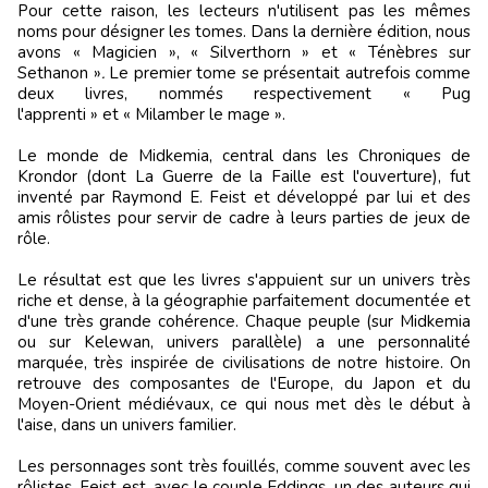
Pour cette raison, les lecteurs n'utilisent pas les mêmes
noms pour désigner les tomes. Dans la dernière édition, nous
avons « Magicien », « Silverthorn » et « Ténèbres sur
Sethanon »
.
Le premier tome se présentait autrefois comme
deux livres, nommés respectivement « Pug
l'apprenti » et « Milamber le mage ».
Le monde de Midkemia, central dans les Chroniques de
Krondor (dont La Guerre de la Faille est l'ouverture), fut
inventé par Raymond E. Feist et développé par lui et des
amis rôlistes pour servir de cadre à leurs parties de jeux de
rôle.
Le résultat est que les livres s'appuient sur un univers très
riche et dense, à la géographie parfaitement documentée et
d'une très grande cohérence. Chaque peuple (sur Midkemia
ou sur Kelewan, univers parallèle) a une personnalité
marquée, très inspirée de civilisations de notre histoire. On
retrouve des composantes de l'Europe, du Japon et du
Moyen-Orient médiévaux, ce qui nous met dès le début à
l'aise, dans un univers familier.
Les personnages sont très fouillés, comme souvent avec les
rôlistes. Feist est, avec le couple Eddings, un des auteurs qui