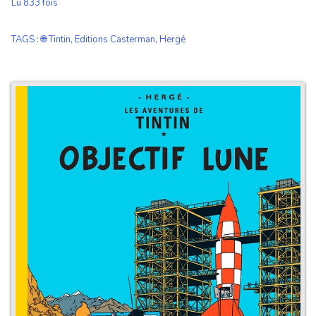
Lu 833 fois
TAGS
:
🌐 Tintin
,
Editions Casterman
,
Hergé