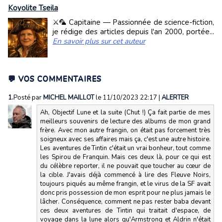
Koyolite Tseila
⚔️🦜 Capitaine — Passionnée de science-fiction,
je rédige des articles depuis l'an 2000, portée...
En savoir plus sur cet auteur
💬 VOS COMMENTAIRES
1.
Posté par
MICHEL MAILLOT
le 11/10/2023 22:17
|
ALERTER
Ah, Objectif Lune et la suite (Chut !) Ça fait partie de mes
meilleurs souvenirs de lecture des albums de mon grand
frère. Avec mon autre frangin, on était pas forcement très
soigneux avec ses affaires mais ça, c'est une autre histoire.
Les aventures de Tintin c'était un vrai bonheur, tout comme
les Spirou de Franquin. Mais ces deux là, pour ce qui est
du célèbre reporter, il ne pouvait que toucher au cœur de
la cible. J'avais déjà commencé à lire des Fleuve Noirs,
toujours piqués au même frangin, et le virus de la SF avait
donc pris possession de mon esprit pour ne plus jamais le
lâcher. Conséquence, comment ne pas rester baba devant
ces deux aventures de Tintin qui traitait d'espace, de
voyage dans la lune alors qu'Armstrong et Aldrin n'était