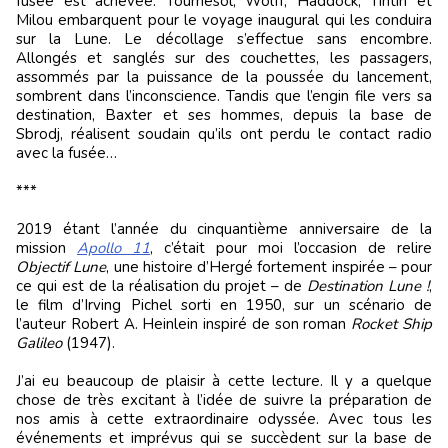
fusée est achevée. Tournesol, Wolff, Haddock, Tintin et
Milou embarquent pour le voyage inaugural qui les conduira
sur la Lune. Le décollage s’effectue sans encombre.
Allongés et sanglés sur des couchettes, les passagers,
assommés par la puissance de la poussée du lancement,
sombrent dans l’inconscience. Tandis que l’engin file vers sa
destination, Baxter et ses hommes, depuis la base de
Sbrodj, réalisent soudain qu’ils ont perdu le contact radio
avec la fusée…
***
2019 étant l’année du cinquantième anniversaire de la
mission
Apollo 11
, c’était pour moi l’occasion de relire
Objectif Lune
, une histoire d’Hergé fortement inspirée – pour
ce qui est de la réalisation du projet – de
Destination Lune !
,
le film d’Irving Pichel sorti en 1950, sur un scénario de
l’auteur Robert A. Heinlein inspiré de son roman
Rocket Ship
Galileo
(1947).
J’ai eu beaucoup de plaisir à cette lecture. Il y a quelque
chose de très excitant à l’idée de suivre la préparation de
nos amis à cette extraordinaire odyssée. Avec tous les
événements et imprévus qui se succèdent sur la base de