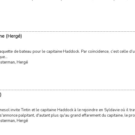
rne (Hergé)
aquette de bateau pour le capitaine Haddock. Par coïncidence, c’est celle d’un
ue...
asterman
,
Hergé
)
sol invite Tintin et le capitaine Haddock à le rejoindre en Syldavie où il trav
i s'annonce palpitant, d'autant plus qu'au grand effarement du capitaine, le p
asterman
,
Hergé