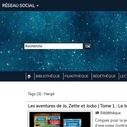
RÉSEAU SOCIAL
🏠
BIBLIOTHÈQUE
FILMOTHÈQUE
BÉDÉTHÈQUE
LEC
Tags (3) : Hergé
Les aventures de Jo, Zette et Jocko | Tome 1 : Le
🗯️ Bédéthèque
Conçues pour le je
d’une soeur (contrai