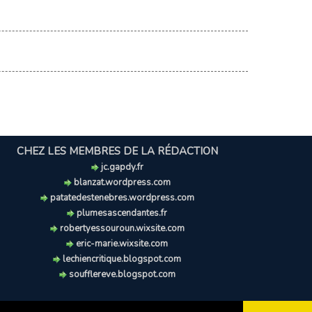
CHEZ LES MEMBRES DE LA RÉDACTION
jc.gapdy.fr
blanzat.wordpress.com
patatedestenebres.wordpress.com
plumesascendantes.fr
robertyessouroun.wixsite.com
eric-marie.wixsite.com
lechiencritique.blogspot.com
soufflereve.blogspot.com