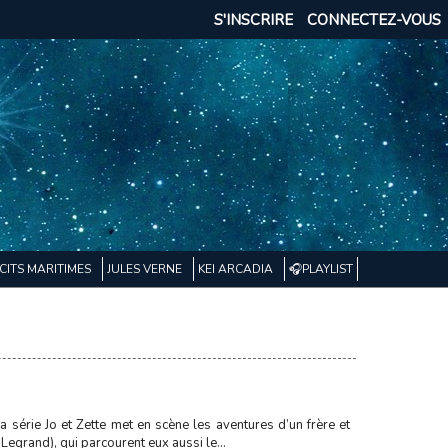
S'INSCRIRE
CONNECTEZ-VOUS
CITS MARITIMES
JULES VERNE
KEI ARCADIA
🎧PLAYLIST
 série Jo et Zette met en scène les aventures d’un frère et
Legrand), qui parcourent eux aussi le...