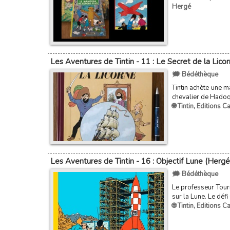
Hergé
Les Aventures de Tintin - 11 : Le Secret de la Lico
🗯️ Bédéthèque
Tintin achète une m
chevalier de Hadoq
🌐 Tintin
,
Editions C
Les Aventures de Tintin - 16 : Objectif Lune (Hergé
🗯️ Bédéthèque
Le professeur Tourne
sur la Lune. Le déf
🌐 Tintin
,
Editions C