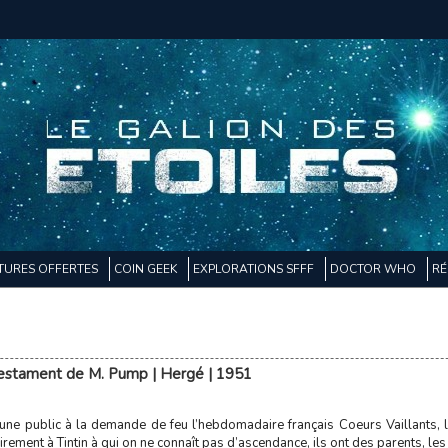
TURES OFFERTES
COIN GEEK
EXPLORATIONS SFFF
DOCTOR WHO
RÉ
 testament de M. Pump | Hergé | 1951
une public à la demande de feu l’hebdomadaire français Coeurs Vaillants, la
rement à Tintin à qui on ne connaît pas d’ascendance, ils ont des parents, les 