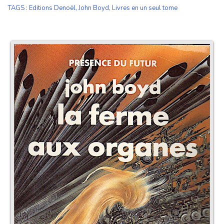
TAGS
:
Editions Denoël
,
John Boyd
,
Livres en un seul tome