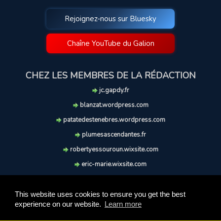
Rejoignez-nous sur Bluesky
Chaîne YouTube du Galion
CHEZ LES MEMBRES DE LA RÉDACTION
jc.gapdy.fr
blanzat.wordpress.com
patatedestenebres.wordpress.com
plumesascendantes.fr
robertyessouroun.wixsite.com
eric-marie.wixsite.com
lechiencritique.blogspot.com
soufflereve.blogspot.com
This website uses cookies to ensure you get the best
experience on our website.
Learn more
© 2009-2026 Le Galion des Etoiles. Tous droits réservés.