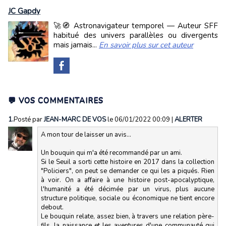
JC Gapdy
🚀🧭 Astronavigateur temporel — Auteur SFF
habitué des univers parallèles ou divergents
mais jamais...
En savoir plus sur cet auteur
💬 VOS COMMENTAIRES
1.
Posté par
JEAN-MARC DE VOS
le 06/01/2022 00:09
|
ALERTER
A mon tour de laisser un avis...
Un bouquin qui m'a été recommandé par un ami.
Si le Seuil a sorti cette histoire en 2017 dans la collection
"Policiers", on peut se demander ce qui les a piqués. Rien
à voir. On a affaire à une histoire post-apocalyptique,
l'humanité a été décimée par un virus, plus aucune
structure politique, sociale ou économique ne tient encore
debout.
Le bouquin relate, assez bien, à travers une relation père-
fils, la naissance et les aventures d'une communauté qui