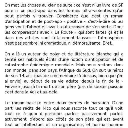
On met les choses au clair de suite : ce n’est ni un livre de SF
pure ni un post-apo dans les formes ultra-violentes qu’on
peut parfois y trouver. Considérez que c’est un roman
d’anticipation et de post-apo « positive », c’est-à-dire où les
gens vont d’abord et avant tout essayer de s’en sortir. Donc
les comparaisons avec « La Route » qui sont faites çà et là
dans des articles sont totalement fausses – l’atmosphère
n’est pas sombre, ni dramatique, ni démoralisante. Bref…
On a là un auteur de polar et de littérature blanche qui a
teinté ses habituels écrits d’une notion d’anticipation et de
catastrophe épidémique mondiale. Mais nous restons dans
son monde, dans son pays, l’Afrique du Sud. On suit le héros
de ses 14 ans (pas de commentaire là-dessus, bien que j’en
ai envie) au début de sa vie adulte, depuis la fin de la «
Fièvre » jusqu'à la mort de son père (pas de spoiler puisque
c’est dans la 4e) et au-delà.
Le roman bascule entre deux formes de narration. D'une
part, les récits de Nico qui nous raconte tout ce qu’il voit,
tout ce à quoi il participe, parfois passivement, parfois
activement, d’abord aux côtés de son père qui est avant
tout un intellectuel et un organisateur, et non un homme