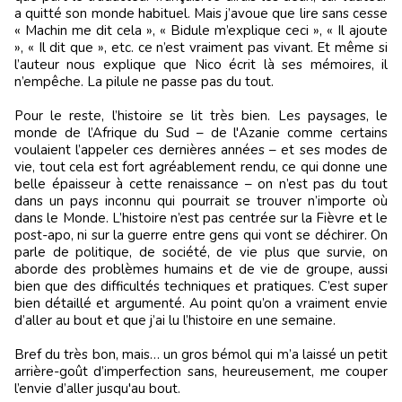
a quitté son monde habituel. Mais j’avoue que lire sans cesse
« Machin me dit cela », « Bidule m’explique ceci », « Il ajoute
», « Il dit que », etc. ce n’est vraiment pas vivant. Et même si
l’auteur nous explique que Nico écrit là ses mémoires, il
n’empêche. La pilule ne passe pas du tout.
Pour le reste, l’histoire se lit très bien. Les paysages, le
monde de l’Afrique du Sud – de l'Azanie comme certains
voulaient l’appeler ces dernières années – et ses modes de
vie, tout cela est fort agréablement rendu, ce qui donne une
belle épaisseur à cette renaissance – on n’est pas du tout
dans un pays inconnu qui pourrait se trouver n’importe où
dans le Monde. L’histoire n’est pas centrée sur la Fièvre et le
post-apo, ni sur la guerre entre gens qui vont se déchirer. On
parle de politique, de société, de vie plus que survie, on
aborde des problèmes humains et de vie de groupe, aussi
bien que des difficultés techniques et pratiques. C’est super
bien détaillé et argumenté. Au point qu’on a vraiment envie
d’aller au bout et que j’ai lu l’histoire en une semaine.
Bref du très bon, mais… un gros bémol qui m’a laissé un petit
arrière-goût d’imperfection sans, heureusement, me couper
l’envie d’aller jusqu'au bout.