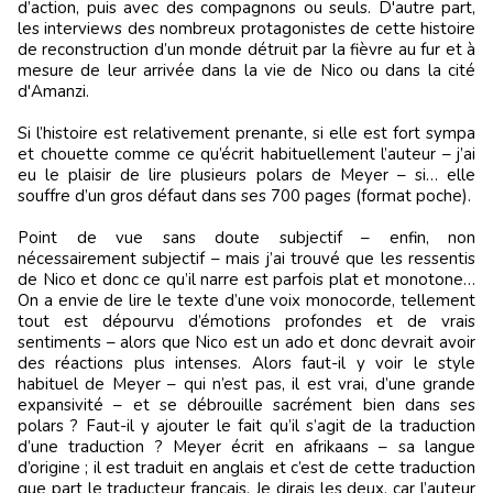
d’action, puis avec des compagnons ou seuls. D'autre part,
les interviews des nombreux protagonistes de cette histoire
de reconstruction d’un monde détruit par la fièvre au fur et à
mesure de leur arrivée dans la vie de Nico ou dans la cité
d'Amanzi.
Si l’histoire est relativement prenante, si elle est fort sympa
et chouette comme ce qu’écrit habituellement l’auteur – j’ai
eu le plaisir de lire plusieurs polars de Meyer – si… elle
souffre d’un gros défaut dans ses 700 pages (format poche).
Point de vue sans doute subjectif – enfin, non
nécessairement subjectif – mais j’ai trouvé que les ressentis
de Nico et donc ce qu’il narre est parfois plat et monotone…
On a envie de lire le texte d’une voix monocorde, tellement
tout est dépourvu d’émotions profondes et de vrais
sentiments – alors que Nico est un ado et donc devrait avoir
des réactions plus intenses. Alors faut-il y voir le style
habituel de Meyer – qui n’est pas, il est vrai, d’une grande
expansivité – et se débrouille sacrément bien dans ses
polars ? Faut-il y ajouter le fait qu’il s’agit de la traduction
d’une traduction ? Meyer écrit en afrikaans – sa langue
d’origine ; il est traduit en anglais et c’est de cette traduction
que part le traducteur français. Je dirais les deux, car l’auteur