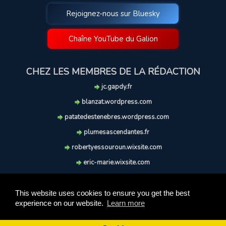
Rejoignez-nous sur Bluesky
Chaîne YouTube du Galion
CHEZ LES MEMBRES DE LA RÉDACTION
jc.gapdy.fr
blanzat.wordpress.com
patatedestenebres.wordpress.com
plumesascendantes.fr
robertyessouroun.wixsite.com
eric-marie.wixsite.com
lechiencritique.blogspot.com
soufflereve.blogspot.com
This website uses cookies to ensure you get the best
experience on our website.
Learn more
© 2009-2026 Le Galion des Etoiles. Tous droits réservés.
Ce site est réalisé et maintenu avec coeur et passion.