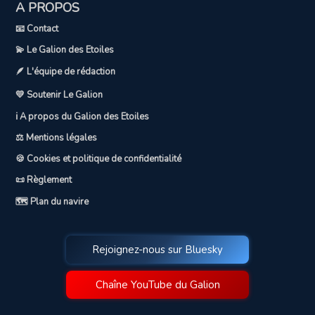
A PROPOS
📧 Contact
💫 Le Galion des Etoiles
🪶 L'équipe de rédaction
💛 Soutenir Le Galion
ℹ️ A propos du Galion des Etoiles
⚖️ Mentions légales
🍪 Cookies et politique de confidentialité
📜 Règlement
🗺️ Plan du navire
Rejoignez-nous sur Bluesky
Chaîne YouTube du Galion