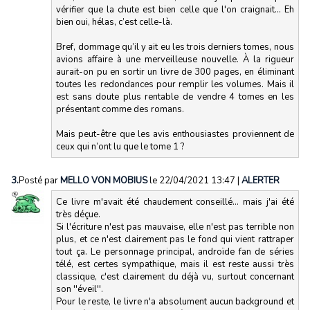
vérifier que la chute est bien celle que l'on craignait... Eh
bien oui, hélas, c’est celle-là.
Bref, dommage qu’il y ait eu les trois derniers tomes, nous
avions affaire à une merveilleuse nouvelle. À la rigueur
aurait-on pu en sortir un livre de 300 pages, en éliminant
toutes les redondances pour remplir les volumes. Mais il
est sans doute plus rentable de vendre 4 tomes en les
présentant comme des romans.
Mais peut-être que les avis enthousiastes proviennent de
ceux qui n’ont lu que le tome 1 ?
3.
Posté par
MELLO VON MOBIUS
le 22/04/2021 13:47
|
ALERTER
Ce livre m'avait été chaudement conseillé... mais j'ai été
très déçue.
Si l'écriture n'est pas mauvaise, elle n'est pas terrible non
plus, et ce n'est clairement pas le fond qui vient rattraper
tout ça. Le personnage principal, androïde fan de séries
télé, est certes sympathique, mais il est reste aussi très
classique, c'est clairement du déjà vu, surtout concernant
son ''éveil''.
Pour le reste, le livre n'a absolument aucun background et