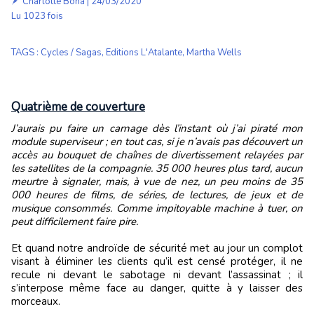
🪶
Charlotte Bona
| 24/03/2020
Lu 1023 fois
TAGS
:
Cycles / Sagas
,
Editions L'Atalante
,
Martha Wells
Quatrième de couverture
J’aurais pu faire un carnage dès l’instant où j’ai piraté mon
module superviseur ; en tout cas, si je n’avais pas découvert un
accès au bouquet de chaînes de divertissement relayées par
les satellites de la compagnie. 35 000 heures plus tard, aucun
meurtre à signaler, mais, à vue de nez, un peu moins de 35
000 heures de films, de séries, de lectures, de jeux et de
musique consommés. Comme impitoyable machine à tuer, on
peut difficilement faire pire.
Et quand notre androïde de sécurité met au jour un complot
visant à éliminer les clients qu’il est censé protéger, il ne
recule ni devant le sabotage ni devant l’assassinat ; il
s’interpose même face au danger, quitte à y laisser des
morceaux.