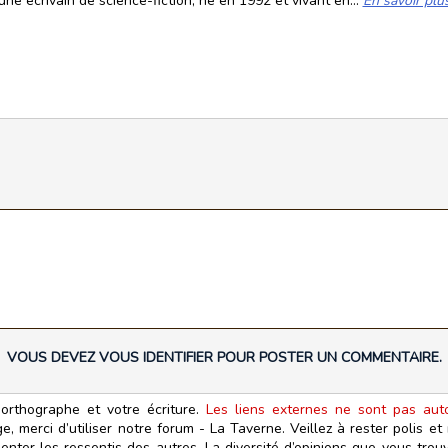
ne écrivain de science-fiction, né en 1992 et vivant en...
En savoir plu
VOUS DEVEZ VOUS IDENTIFIER POUR POSTER UN COMMENTAIRE.
orthographe et votre écriture.
Les liens externes ne sont pas autor
, merci d’utiliser notre forum - La Taverne. Veillez à rester polis e
ter les ressentis des autres. La diversité d’opinions que vous trouv