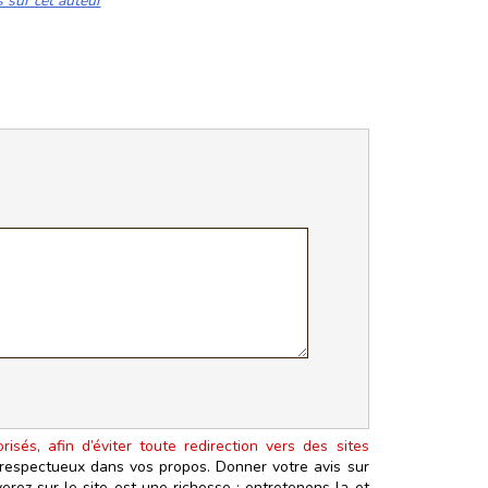
s sur cet auteur
isés, afin d’éviter toute redirection vers des sites
t respectueux dans vos propos. Donner votre avis sur
erez sur le site est une richesse : entretenons‑la et