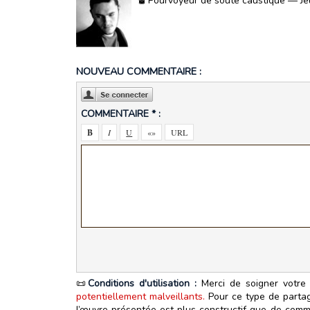
🛢️ Pourvoyeur de soute caustique — Jeu
NOUVEAU COMMENTAIRE :
COMMENTAIRE * :
📜
Conditions d'utilisation :
Merci de soigner votre 
potentiellement malveillants.
Pour ce type de partage
l’œuvre présentée est plus constructif que de commen