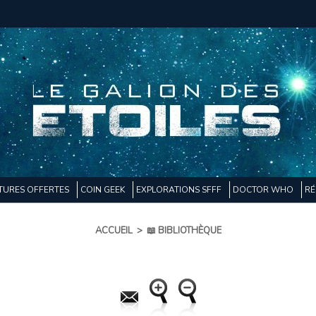
TURES OFFERTES
COIN GEEK
EXPLORATIONS SFFF
DOCTOR WHO
RÉ
ACCUEIL
>
📖 BIBLIOTHÈQUE