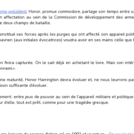
ome précédent
, Honor, promue commodore, partage son temps entre sa
son affectation au sein de la Commission de développement des arme
tre deux champs de bataille.
nstitué ses forces après les purges qui ont affecté son appareil polit
avrien (aux initiales évocatrices) voudra avoir en ses mains celle que 
on finira capturée. On le sait déjà en achetant le livre. Mais son int
nnemi ».
aine maturité, Honor Harrington devra évoluer et, ne nous leurrons pa
ison suffisante d’évoluer.
ent : entre jeux de pouvoir au sein de l’appareil militaire et politique
 d’elle, tout est prêt, comme pour une tragédie grecque.