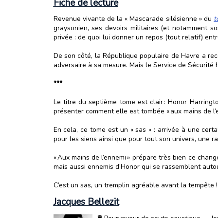
Fiche de lecture
Revenue vivante de la « Mascarade silésienne » du
t
graysonien, ses devoirs militaires (et notamment 
privée : de quoi lui donner un repos (tout relatif) en
De son côté, la République populaire de Havre a reco
adversaire à sa mesure. Mais le Service de Sécurité h
***
Le titre du septième tome est clair : Honor Harringt
présenter comment elle est tombée « aux mains de l’e
En cela, ce tome est un « sas » : arrivée à une cert
pour les siens ainsi que pour tout son univers, une ra
« Aux mains de l’ennemi » prépare très bien ce changem
mais aussi ennemis d’Honor qui se rassemblent autour
C’est un sas, un tremplin agréable avant la tempête !
Jacques Bellezit