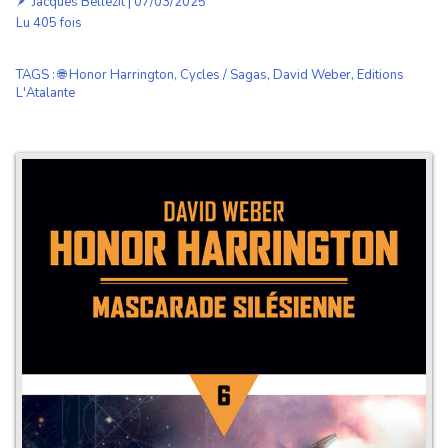
🪶
Jacques Bellezit
| 07/03/2025
Lu 405 fois
TAGS
:
🌐 Honor Harrington
,
Cycles / Sagas
,
David Weber
,
Editions
L'Atalante