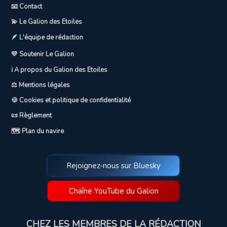
📧 Contact
💫 Le Galion des Etoiles
🪶 L'équipe de rédaction
💛 Soutenir Le Galion
ℹ️ A propos du Galion des Etoiles
⚖️ Mentions légales
🍪 Cookies et politique de confidentialité
📜 Règlement
🗺️ Plan du navire
Rejoignez-nous sur Bluesky
Chaîne YouTube du Galion
CHEZ LES MEMBRES DE LA RÉDACTION