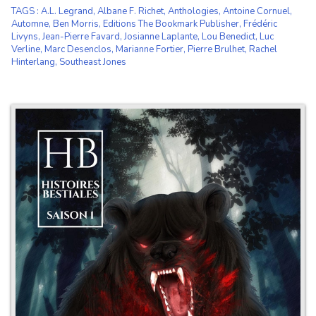
TAGS
:
A.L. Legrand
,
Albane F. Richet
,
Anthologies
,
Antoine Cornuel
,
Automne
,
Ben Morris
,
Editions The Bookmark Publisher
,
Frédéric
Livyns
,
Jean-Pierre Favard
,
Josianne Laplante
,
Lou Benedict
,
Luc
Verline
,
Marc Desenclos
,
Marianne Fortier
,
Pierre Brulhet
,
Rachel
Hinterlang
,
Southeast Jones