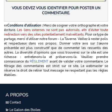
VOUS DEVEZ VOUS IDENTIFIER POUR POSTER UN
COMMENTAIRE.
📜
Conditions d'utilisation :
Merci de soigner votre orthographe et votre
écriture.
Les liens externes ne sont pas autorisés, afin d’éviter toute
redirection vers des sites potentiellement malveillants.
Pour ce type de
partage, merci d’utiliser notre forum - La Taverne. Veillez à rester polis
et respectueux dans vos propos. Donner votre avis sur l’œuvre
présentée est plus constructif que de commenter les ressentis des
autres. La diversité d’opinions que vous trouverez sur le site est une
richesse : entretenons‑la et préservons‑la. Veuillez prendre
connaissance du
RÈGLEMENT
avant de valider votre commentaire. Le
filtrage des commentaires est strict sur ce site. Le webmaster se
réserve le droit de retirer tout message ne respectant pas les règles
établies.
A PROPOS
📧 Contact
💫 Le Galion des Etoiles