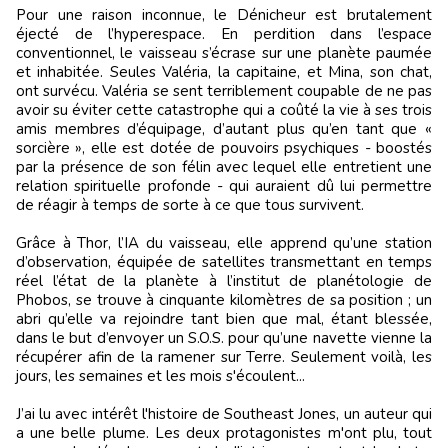
Pour une raison inconnue, le Dénicheur est brutalement
éjecté de l’hyperespace. En perdition dans l’espace
conventionnel, le vaisseau s’écrase sur une planète paumée
et inhabitée. Seules Valéria, la capitaine, et Mina, son chat,
ont survécu. Valéria se sent terriblement coupable de ne pas
avoir su éviter cette catastrophe qui a coûté la vie à ses trois
amis membres d’équipage, d’autant plus qu’en tant que «
sorcière », elle est dotée de pouvoirs psychiques - boostés
par la présence de son félin avec lequel elle entretient une
relation spirituelle profonde - qui auraient dû lui permettre
de réagir à temps de sorte à ce que tous survivent.
Grâce à Thor, l’IA du vaisseau, elle apprend qu’une station
d’observation, équipée de satellites transmettant en temps
réel l’état de la planète à l’institut de planétologie de
Phobos, se trouve à cinquante kilomètres de sa position ; un
abri qu’elle va rejoindre tant bien que mal, étant blessée,
dans le but d’envoyer un S.O.S. pour qu’une navette vienne la
récupérer afin de la ramener sur Terre. Seulement voilà, les
jours, les semaines et les mois s'écoulent...
J’ai lu avec intérêt l'histoire de Southeast Jones, un auteur qui
a une belle plume. Les deux protagonistes m'ont plu, tout