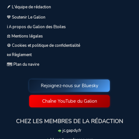
🪶 L'équipe de rédaction
💛 Soutenir Le Galion
ℹ️ A propos du Galion des Etoiles
⚖️ Mentions légales
🍪 Cookies et politique de confidentialité
📜 Règlement
🗺️ Plan du navire
Rejoignez-nous sur Bluesky
Chaîne YouTube du Galion
CHEZ LES MEMBRES DE LA RÉDACTION
jc.gapdy.fr