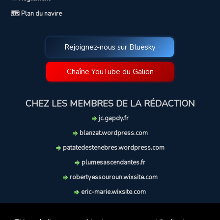
🗺️ Plan du navire
Rejoignez-nous sur Bluesky
Chaîne YouTube du Galion
CHEZ LES MEMBRES DE LA RÉDACTION
jc.gapdy.fr
blanzat.wordpress.com
patatedestenebres.wordpress.com
plumesascendantes.fr
robertyessouroun.wixsite.com
eric-marie.wixsite.com
lechiencritique.blogspot.com