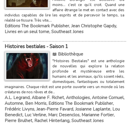
moins… c’est ce qu’il croit. Quand une
affaire étrange le met en contact avec des
individus capables de lire les esprits et de percevoir le temps, sa
réalité se fissure. Très vite,...
Editions The Bookmark Publisher
,
Jean Christophe Gapdy
,
Livres en un seul tome
,
Southeast Jones
Histoires bestiales - Saison 1
📖 Bibliothèque
"Histoires Bestiales" est une anthologie
de nouvelles qui explore la relation
profonde et mystérieuse entre les
humains et les animaux, qu'ils soient réels,
domestiques, fantastiques ou totalement
imaginaires. Chaque récit est une porte ouverte vers un monde où les
créatures de nos rêves et de...
A.L. Legrand
,
Albane F. Richet
,
Anthologies
,
Antoine Cornuel
,
Automne
,
Ben Morris
,
Editions The Bookmark Publisher
,
Frédéric Livyns
,
Jean-Pierre Favard
,
Josianne Laplante
,
Lou
Benedict
,
Luc Verline
,
Marc Desenclos
,
Marianne Fortier
,
Pierre Brulhet
,
Rachel Hinterlang
,
Southeast Jones