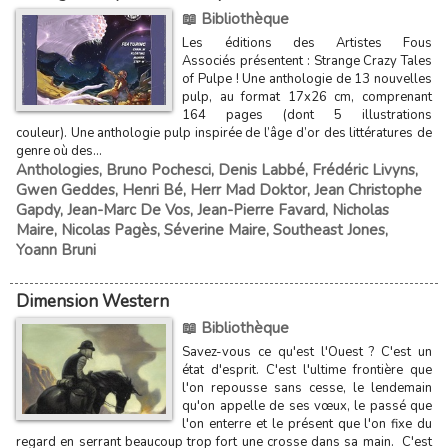
📖 Bibliothèque
Les éditions des Artistes Fous
Associés présentent : Strange Crazy Tales
of Pulpe ! Une anthologie de 13 nouvelles
pulp, au format 17x26 cm, comprenant
164 pages (dont 5 illustrations
couleur). Une anthologie pulp inspirée de l’âge d’or des littératures de
genre où des...
Anthologies
,
Bruno Pochesci
,
Denis Labbé
,
Frédéric Livyns
,
Gwen Geddes
,
Henri Bé
,
Herr Mad Doktor
,
Jean Christophe
Gapdy
,
Jean-Marc De Vos
,
Jean-Pierre Favard
,
Nicholas
Maire
,
Nicolas Pagès
,
Séverine Maire
,
Southeast Jones
,
Yoann Bruni
Dimension Western
📖 Bibliothèque
Savez-vous ce qu'est l'Ouest ? C'est un
état d'esprit. C'est l'ultime frontière que
l'on repousse sans cesse, le lendemain
qu'on appelle de ses vœux, le passé que
l'on enterre et le présent que l'on fixe du
regard en serrant beaucoup trop fort une crosse dans sa main. C'est