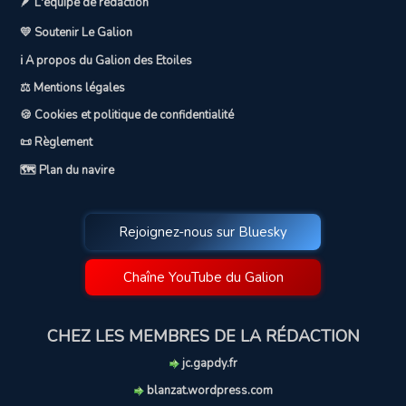
🪶 L'équipe de rédaction
💛 Soutenir Le Galion
ℹ️ A propos du Galion des Etoiles
⚖️ Mentions légales
🍪 Cookies et politique de confidentialité
📜 Règlement
🗺️ Plan du navire
Rejoignez-nous sur Bluesky
Chaîne YouTube du Galion
CHEZ LES MEMBRES DE LA RÉDACTION
jc.gapdy.fr
blanzat.wordpress.com