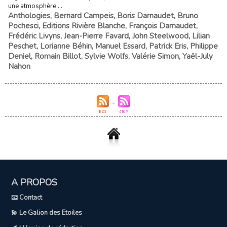
une atmosphère,...
Anthologies
,
Bernard Campeis
,
Boris Darnaudet
,
Bruno
Pochesci
,
Editions Rivière Blanche
,
François Darnaudet
,
Frédéric Livyns
,
Jean-Pierre Favard
,
John Steelwood
,
Lilian
Peschet
,
Lorianne Béhin
,
Manuel Essard
,
Patrick Eris
,
Philippe
Deniel
,
Romain Billot
,
Sylvie Wolfs
,
Valérie Simon
,
Yaël-July
Nahon
A PROPOS
📧 Contact
💫 Le Galion des Etoiles