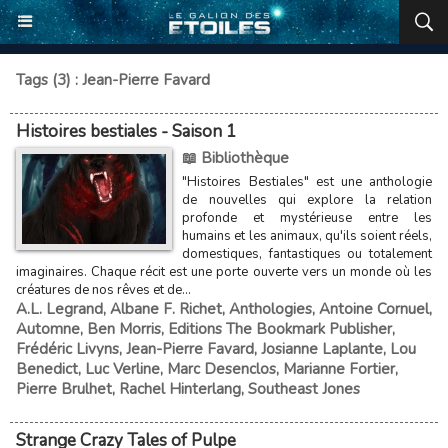
Tags (3) : Jean-Pierre Favard
Histoires bestiales - Saison 1
📖 Bibliothèque
"Histoires Bestiales" est une anthologie
de nouvelles qui explore la relation
profonde et mystérieuse entre les
humains et les animaux, qu'ils soient réels,
domestiques, fantastiques ou totalement
imaginaires. Chaque récit est une porte ouverte vers un monde où les
créatures de nos rêves et de...
A.L. Legrand
,
Albane F. Richet
,
Anthologies
,
Antoine Cornuel
,
Automne
,
Ben Morris
,
Editions The Bookmark Publisher
,
Frédéric Livyns
,
Jean-Pierre Favard
,
Josianne Laplante
,
Lou
Benedict
,
Luc Verline
,
Marc Desenclos
,
Marianne Fortier
,
Pierre Brulhet
,
Rachel Hinterlang
,
Southeast Jones
Strange Crazy Tales of Pulpe