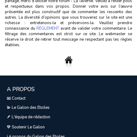
partage, merci d’utiliser notre forum - La Taverne. Veillez à rester polis
et respectueux dans vos propos. Donner votre avis sur l’œuvre
présentée est plus constructif que de commenter les ressentis des
autres. La diversité d’opinions que vous trouverez sur le site est une
richesse : entretenons‑la et préservons‑la. Veuillez prendre
connaissance du
RÈGLEMENT
avant de valider votre commentaire. Le
filtrage des commentaires est strict sur ce site. Le webmaster se
réserve le droit de retirer tout message ne respectant pas les règles
établies.
A PROPOS
📧 Contact
💫 Le Galion des Etoiles
🪶 L'équipe de rédaction
💛 Soutenir Le Galion
ℹ️ A propos du Galion des Etoiles