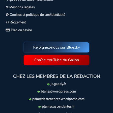
⚖️ Mentions légales
🍪 Cookies et politique de confidentialité
📜 Règlement
🗺️ Plan du navire
Rejoignez-nous sur Bluesky
Chaîne YouTube du Galion
CHEZ LES MEMBRES DE LA RÉDACTION
jc.gapdy.fr
blanzat.wordpress.com
patatedestenebres.wordpress.com
plumesascendantes.fr