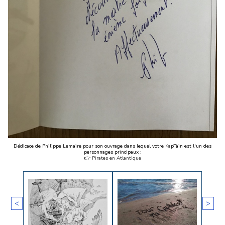
Dédicace de Philippe Lemaire pour son ouvrage dans lequel votre KapTain est l'un des
personnages principaux :
👉
Pirates en Atlantique
<
>