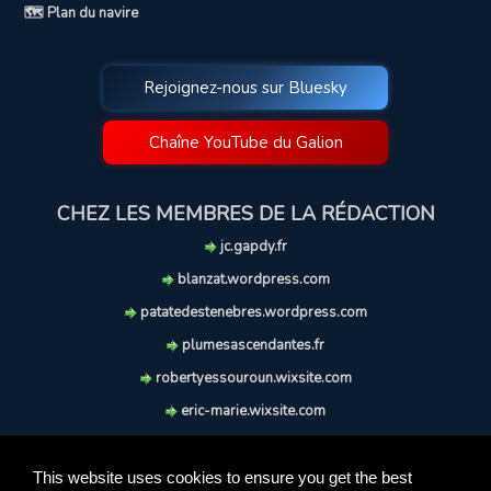
🗺️ Plan du navire
Rejoignez-nous sur Bluesky
Chaîne YouTube du Galion
CHEZ LES MEMBRES DE LA RÉDACTION
jc.gapdy.fr
blanzat.wordpress.com
patatedestenebres.wordpress.com
plumesascendantes.fr
robertyessouroun.wixsite.com
eric-marie.wixsite.com
lechiencritique.blogspot.com
soufflereve.blogspot.com
This website uses cookies to ensure you get the best