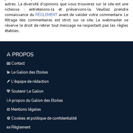
autres. La diversité d’opinions que vous trouverez sur le site est une
richesse : entretenons‑la et préservons‑la. Veuillez prendre
connaissance du
RÈGLEMENT
avant de valider votre commentaire. Le
filtrage des commentaires est strict sur ce site. Le webmaster se
réserve le droit de retirer tout message ne respectant pas les règles
établies.
A PROPOS
📧 Contact
💫 Le Galion des Etoiles
🪶 L'équipe de rédaction
💛 Soutenir Le Galion
ℹ️ A propos du Galion des Etoiles
⚖️ Mentions légales
🍪 Cookies et politique de confidentialité
📜 Règlement