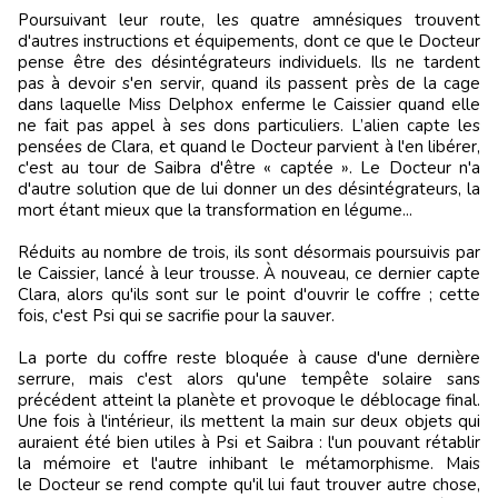
Poursuivant leur route, les quatre amnésiques trouvent
d'autres instructions et équipements, dont ce que le Docteur
pense être des désintégrateurs individuels. Ils ne tardent
pas à devoir s'en servir, quand ils passent près de la cage
dans laquelle Miss Delphox enferme le Caissier quand elle
ne fait pas appel à ses dons particuliers. L’alien capte les
pensées de Clara, et quand le Docteur parvient à l'en libérer,
c'est au tour de Saibra d'être « captée ». Le Docteur n'a
d'autre solution que de lui donner un des désintégrateurs, la
mort étant mieux que la transformation en légume...
Réduits au nombre de trois, ils sont désormais poursuivis par
le Caissier, lancé à leur trousse. À nouveau, ce dernier capte
Clara, alors qu'ils sont sur le point d'ouvrir le coffre ; cette
fois, c'est Psi qui se sacrifie pour la sauver.
La porte du coffre reste bloquée à cause d'une dernière
serrure, mais c'est alors qu'une tempête solaire sans
précédent atteint la planète et provoque le déblocage final.
Une fois à l'intérieur, ils mettent la main sur deux objets qui
auraient été bien utiles à Psi et Saibra : l'un pouvant rétablir
la mémoire et l'autre inhibant le métamorphisme. Mais
le Docteur se rend compte qu'il lui faut trouver autre chose,