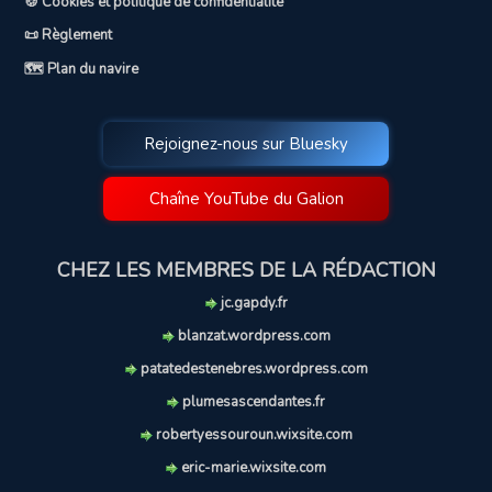
🍪 Cookies et politique de confidentialité
📜 Règlement
🗺️ Plan du navire
Rejoignez-nous sur Bluesky
Chaîne YouTube du Galion
CHEZ LES MEMBRES DE LA RÉDACTION
jc.gapdy.fr
blanzat.wordpress.com
patatedestenebres.wordpress.com
plumesascendantes.fr
robertyessouroun.wixsite.com
eric-marie.wixsite.com