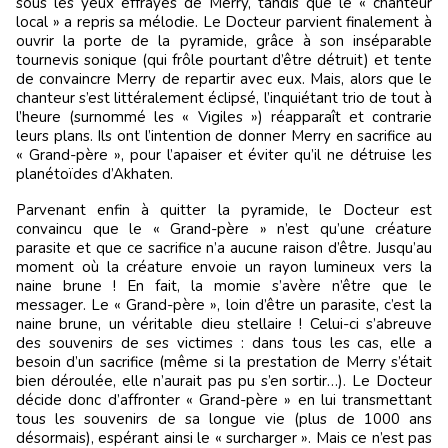
sous les yeux effrayés de Merry, tandis que le « chanteur
local » a repris sa mélodie. Le Docteur parvient finalement à
ouvrir la porte de la pyramide, grâce à son inséparable
tournevis sonique (qui frôle pourtant d’être détruit) et tente
de convaincre Merry de repartir avec eux. Mais, alors que le
chanteur s’est littéralement éclipsé, l’inquiétant trio de tout à
l’heure (surnommé les « Vigiles ») réapparaît et contrarie
leurs plans. Ils ont l’intention de donner Merry en sacrifice au
« Grand-père », pour l’apaiser et éviter qu’il ne détruise les
planétoïdes d’Akhaten.
Parvenant enfin à quitter la pyramide, le Docteur est
convaincu que le « Grand-père » n’est qu’une créature
parasite et que ce sacrifice n’a aucune raison d’être. Jusqu’au
moment où la créature envoie un rayon lumineux vers la
naine brune ! En fait, la momie s’avère n’être que le
messager. Le « Grand-père », loin d’être un parasite, c’est la
naine brune, un véritable dieu stellaire ! Celui-ci s’abreuve
des souvenirs de ses victimes : dans tous les cas, elle a
besoin d’un sacrifice (même si la prestation de Merry s’était
bien déroulée, elle n’aurait pas pu s’en sortir…). Le Docteur
décide donc d’affronter « Grand-père » en lui transmettant
tous les souvenirs de sa longue vie (plus de 1000 ans
désormais), espérant ainsi le « surcharger ». Mais ce n’est pas