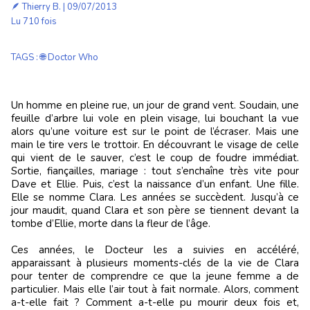
🪶
Thierry B.
| 09/07/2013
Lu 710 fois
TAGS
:
🌐 Doctor Who
Un homme en pleine rue, un jour de grand vent. Soudain, une
feuille d’arbre lui vole en plein visage, lui bouchant la vue
alors qu’une voiture est sur le point de l’écraser. Mais une
main le tire vers le trottoir. En découvrant le visage de celle
qui vient de le sauver, c’est le coup de foudre immédiat.
Sortie, fiançailles, mariage : tout s’enchaîne très vite pour
Dave et Ellie. Puis, c’est la naissance d’un enfant. Une fille.
Elle se nomme Clara. Les années se succèdent. Jusqu’à ce
jour maudit, quand Clara et son père se tiennent devant la
tombe d’Ellie, morte dans la fleur de l’âge.
Ces années, le Docteur les a suivies en accéléré,
apparaissant à plusieurs moments-clés de la vie de Clara
pour tenter de comprendre ce que la jeune femme a de
particulier. Mais elle l’air tout à fait normale. Alors, comment
a-t-elle fait ? Comment a-t-elle pu mourir deux fois et,