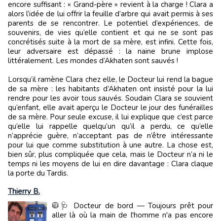
encore suffisant : « Grand-père » revient à la charge ! Clara a
alors l’idée de lui offrir la feuille d’arbre qui avait permis à ses
parents de se rencontrer. Le potentiel d’expériences, de
souvenirs, de vies qu’elle contient et qui ne se sont pas
concrétisés suite à la mort de sa mère, est infini. Cette fois,
leur adversaire est dépassé : la naine brune implose
littéralement. Les mondes d’Akhaten sont sauvés !
Lorsqu’il ramène Clara chez elle, le Docteur lui rend la bague
de sa mère : les habitants d’Akhaten ont insisté pour la lui
rendre pour les avoir tous sauvés. Soudain Clara se souvient
qu’enfant, elle avait aperçu le Docteur le jour des funérailles
de sa mère. Pour seule excuse, il lui explique que c’est parce
qu’elle lui rappelle quelqu’un qu’il a perdu, ce qu’elle
n’apprécie guère, n’acceptant pas de n’être intéressante
pour lui que comme substitution à une autre. La chose est,
bien sûr, plus compliquée que cela, mais le Docteur n’a ni le
temps ni les moyens de lui en dire davantage : Clara claque
la porte du Tardis.
Thierry B.
🧥🩺 Docteur de bord — Toujours prêt pour
aller là où la main de l'homme n'a pas encore