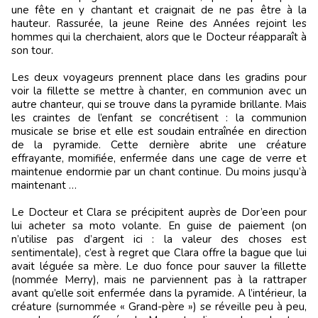
une fête en y chantant et craignait de ne pas être à la
hauteur. Rassurée, la jeune Reine des Années rejoint les
hommes qui la cherchaient, alors que le Docteur réapparaît à
son tour.
Les deux voyageurs prennent place dans les gradins pour
voir la fillette se mettre à chanter, en communion avec un
autre chanteur, qui se trouve dans la pyramide brillante. Mais
les craintes de l’enfant se concrétisent : la communion
musicale se brise et elle est soudain entraînée en direction
de la pyramide. Cette dernière abrite une créature
effrayante, momifiée, enfermée dans une cage de verre et
maintenue endormie par un chant continue. Du moins jusqu’à
maintenant …
Le Docteur et Clara se précipitent auprès de Dor’een pour
lui acheter sa moto volante. En guise de paiement (on
n’utilise pas d’argent ici : la valeur des choses est
sentimentale), c’est à regret que Clara offre la bague que lui
avait léguée sa mère. Le duo fonce pour sauver la fillette
(nommée Merry), mais ne parviennent pas à la rattraper
avant qu’elle soit enfermée dans la pyramide. A l’intérieur, la
créature (surnommée « Grand-père ») se réveille peu à peu,