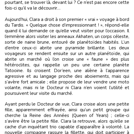
pourtant, se trouver là, devant lui ? Ce n’est pas encore cette
fois-ci qu’il va le découvrir…
Aujourd’hui, Clara a droit à son premier « vrai » voyage à bord
du Tardis. « Quelque chose d’impressionnant ! », répond-elle
quand il lui demande ce qu’elle veut visiter pour l’occasion. Il
l’emmène alors visiter les anneaux Akhaten, un corps céleste,
sorte de naine brune, entouré de planétoïdes habités. L’un
d’entre ceux-ci abrite une pyramide brillante. Les deux
voyageurs se rendent ensuite sur un autre planétoïde, qui
abrite un marché où l’on croise une « faune » des plus
hétéroclites, qui rappelle un peu une certaine planète
Tatooine. Ils croisent Dor’een, une aliène à l’apparence
agressive et au langage proche des aboiements, mais qui
s’avère fort amicale ; elle propose de leur vendre une moto
volante, mais ni le Docteur ni Clara n’en voient l’utilité et
poursuivent leur visite du marché.
Ayant perdu le Docteur de vue, Clara croise alors une petite
fille, apparemment effrayée, ainsi qu’un petit groupe qui
cherche la Reine des Années (Queen of Years) ; celle-ci
s’avère être la petite fille. Clara la retrouve, alors qu’elle se
cache d’un inquiétant trio capable d’apparaître à volonté. La
nouvelle compagne rassure la fillette, qui doit participer à