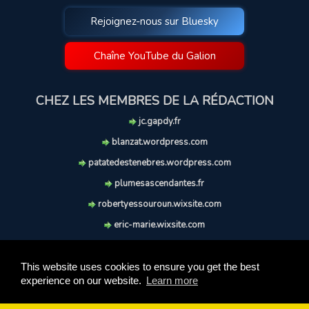
Rejoignez-nous sur Bluesky
Chaîne YouTube du Galion
CHEZ LES MEMBRES DE LA RÉDACTION
jc.gapdy.fr
blanzat.wordpress.com
patatedestenebres.wordpress.com
plumesascendantes.fr
robertyessouroun.wixsite.com
eric-marie.wixsite.com
lechiencritique.blogspot.com
soufflereve.blogspot.com
This website uses cookies to ensure you get the best
experience on our website.
Learn more
© 2009-2026 Le Galion des Etoiles. Tous droits réservés.
Ce site est réalisé et maintenu avec coeur et passion.