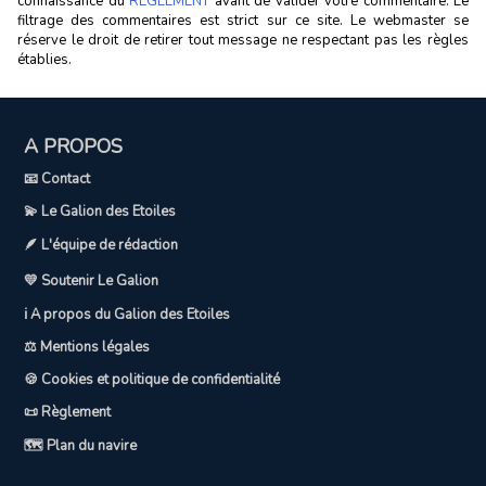
connaissance du
RÈGLEMENT
avant de valider votre commentaire. Le
filtrage des commentaires est strict sur ce site. Le webmaster se
réserve le droit de retirer tout message ne respectant pas les règles
établies.
A PROPOS
📧 Contact
💫 Le Galion des Etoiles
🪶 L'équipe de rédaction
💛 Soutenir Le Galion
ℹ️ A propos du Galion des Etoiles
⚖️ Mentions légales
🍪 Cookies et politique de confidentialité
📜 Règlement
🗺️ Plan du navire