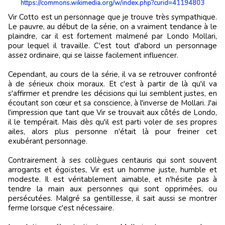
https://commons.wikimedia.org/w/index.php?curid=41194803
Vir Cotto est un personnage que je trouve très sympathique.
Le pauvre, au début de la série, on a vraiment tendance à le
plaindre, car il est fortement malmené par Londo Mollari,
pour lequel il travaille. C'est tout d'abord un personnage
assez ordinaire, qui se laisse facilement influencer.
Cependant, au cours de la série, il va se retrouver confronté
à de sérieux choix moraux. Et c'est à partir de là qu'il va
s'affirmer et prendre les décisions qui lui semblent justes, en
écoutant son cœur et sa conscience, à l'inverse de Mollari. J'ai
l'impression que tant que Vir se trouvait aux côtés de Londo,
il le tempérait. Mais dès qu'il est parti voler de ses propres
ailes, alors plus personne n'était là pour freiner cet
exubérant personnage.
Contrairement à ses collègues centauris qui sont souvent
arrogants et égoïstes, Vir est un homme juste, humble et
modeste. Il est véritablement aimable, et n'hésite pas à
tendre la main aux personnes qui sont opprimées, ou
persécutées. Malgré sa gentillesse, il sait aussi se montrer
ferme lorsque c'est nécessaire.