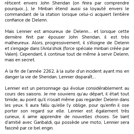
réticent envers John Sheridan (on finira par comprendre
pourquoi…), le Minbari étend aussi sa loyauté envers le
commandant de la station lorsque celui-ci acquiert l’entière
confiance de Delenn.
Mais Lennier est amoureux de Delenn… et lorsque cette
dernière finit par épouser John Sheridan, il est très
malheureux. Alors, progressivement, il s’éloigne de Delenn
et s’engage dans l’Anla’shok (force spéciale minbari créée par
Valen). Cependant, il continue tout de même à servir Delenn,
mais en secret.
A la fin de l’année 2262, à la suite d’un incident ayant mis en
danger la vie de Sheridan, Lennier disparaît…
Lennier est un personnage qui évolue considérablement au
cours des saisons. Je me souviens qu’au départ, il était tout
timide, au point qu’il n’osait même pas regarder Delenn dans
les yeux. Il aura fallu qu’elle l’y oblige, pour qu’enfin il ose
porter son regard sur elle. Lennier est également très
curieux, il aime apprendre de nouvelles choses. Se liant
d’amitié avec Garibaldi, qui possède une moto, Lennier sera
fasciné par ce bel engin.