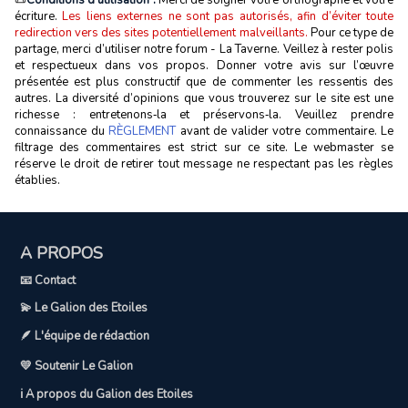
écriture.
Les liens externes ne sont pas autorisés, afin d’éviter toute
redirection vers des sites potentiellement malveillants.
Pour ce type de
partage, merci d’utiliser notre forum - La Taverne. Veillez à rester polis
et respectueux dans vos propos. Donner votre avis sur l’œuvre
présentée est plus constructif que de commenter les ressentis des
autres. La diversité d’opinions que vous trouverez sur le site est une
richesse : entretenons‑la et préservons‑la. Veuillez prendre
connaissance du
RÈGLEMENT
avant de valider votre commentaire. Le
filtrage des commentaires est strict sur ce site. Le webmaster se
réserve le droit de retirer tout message ne respectant pas les règles
établies.
A PROPOS
📧 Contact
💫 Le Galion des Etoiles
🪶 L'équipe de rédaction
💛 Soutenir Le Galion
ℹ️ A propos du Galion des Etoiles