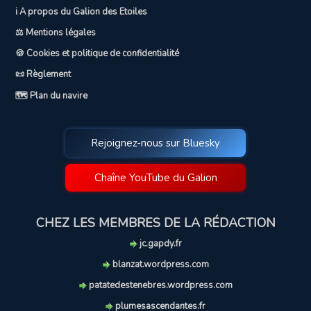
ℹ️ A propos du Galion des Etoiles
⚖️ Mentions légales
🍪 Cookies et politique de confidentialité
📜 Règlement
🗺️ Plan du navire
Rejoignez-nous sur Bluesky
Chaîne YouTube du Galion
CHEZ LES MEMBRES DE LA RÉDACTION
jc.gapdy.fr
blanzat.wordpress.com
patatedestenebres.wordpress.com
plumesascendantes.fr