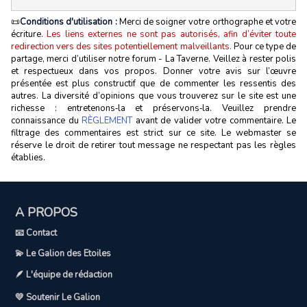
📜
Conditions d'utilisation :
Merci de soigner votre orthographe et votre
écriture.
Les liens externes ne sont pas autorisés, afin d’éviter toute
redirection vers des sites potentiellement malveillants.
Pour ce type de
partage, merci d’utiliser notre forum - La Taverne. Veillez à rester polis
et respectueux dans vos propos. Donner votre avis sur l’œuvre
présentée est plus constructif que de commenter les ressentis des
autres. La diversité d’opinions que vous trouverez sur le site est une
richesse : entretenons‑la et préservons‑la. Veuillez prendre
connaissance du
RÈGLEMENT
avant de valider votre commentaire. Le
filtrage des commentaires est strict sur ce site. Le webmaster se
réserve le droit de retirer tout message ne respectant pas les règles
établies.
A PROPOS
📧 Contact
💫 Le Galion des Etoiles
🪶 L'équipe de rédaction
💛 Soutenir Le Galion