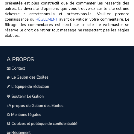
présentée est plus constructif que de commenter les ressentis des
autres. La diversité d’opinions que vous trouverez sur le site est une
richesse : entretenons‑la et préservons‑la. Veuillez prendre
connaissance du
RÈGLEMENT
avant de valider votre commentaire. Le
filtrage des commentaires est strict sur ce site. Le webmaster se
réserve le droit de retirer tout message ne respectant pas les règles
établies.
A PROPOS
📧 Contact
💫 Le Galion des Etoiles
🪶 L'équipe de rédaction
💛 Soutenir Le Galion
ℹ️ A propos du Galion des Etoiles
⚖️ Mentions légales
🍪 Cookies et politique de confidentialité
📜 Règlement