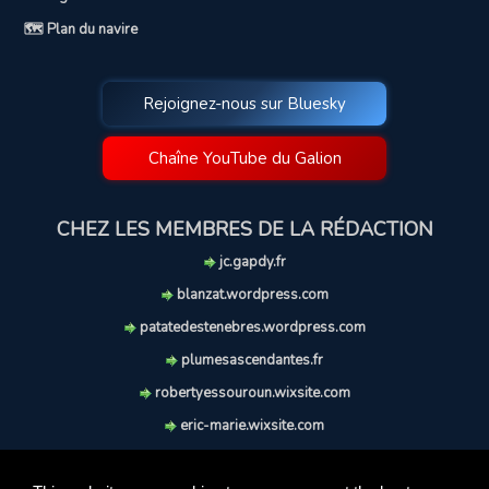
🗺️ Plan du navire
Rejoignez-nous sur Bluesky
Chaîne YouTube du Galion
CHEZ LES MEMBRES DE LA RÉDACTION
jc.gapdy.fr
blanzat.wordpress.com
patatedestenebres.wordpress.com
plumesascendantes.fr
robertyessouroun.wixsite.com
eric-marie.wixsite.com
lechiencritique.blogspot.com