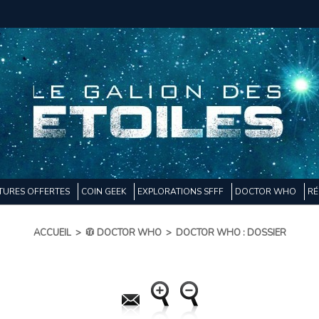
TURES OFFERTES
COIN GEEK
EXPLORATIONS SFFF
DOCTOR WHO
RÉ
ACCUEIL
>
🧥 DOCTOR WHO
>
DOCTOR WHO : DOSSIER