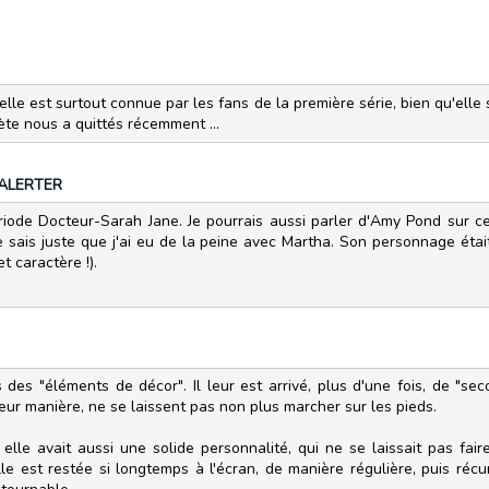
lle est surtout connue par les fans de la première série, bien qu'elle
rète nous a quittés récemment ...
ALERTER
iode Docteur-Sarah Jane. Je pourrais aussi parler d'Amy Pond sur cet
e sais juste que j'ai eu de la peine avec Martha. Son personnage éta
 caractère !).
es "éléments de décor". Il leur est arrivé, plus d'une fois, de "seco
leur manière, ne se laissent pas non plus marcher sur les pieds.
 elle avait aussi une solide personnalité, qui ne se laissait pas fai
elle est restée si longtemps à l'écran, de manière régulière, puis ré