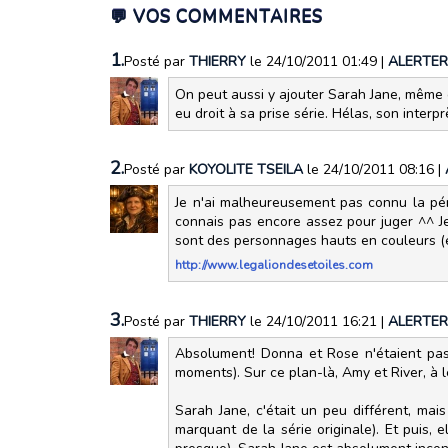
💬 VOS COMMENTAIRES
1.
Posté par
THIERRY
le 24/10/2011 01:49
|
ALERTER
On peut aussi y ajouter Sarah Jane, même e
eu droit à sa prise série. Hélas, son interp
2.
Posté par
KOYOLITE TSEILA
le 24/10/2011 08:16
|
Je n'ai malheureusement pas connu la pér
connais pas encore assez pour juger ^^ J
sont des personnages hauts en couleurs (et
http://www.legaliondesetoiles.com
3.
Posté par
THIERRY
le 24/10/2011 16:21
|
ALERTER
Absolument! Donna et Rose n'étaient pas d
moments). Sur ce plan-là, Amy et River, à 
Sarah Jane, c'était un peu différent, mais
marquant de la série originale). Et puis, 