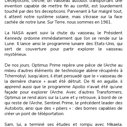
Decepticons, l’Arche, un vaisseau autobot transportant une
invention capable de mettre fin au conflit, est lourdement
touché par des tirs decepticons. Parvenant à fuir malgré tout,
il atteint notre système solaire, mais s’écrase sur la face
cachée de notre lune. Sur Terre, nous sommes en 1961.
La NASA ayant suivi la chute du vaisseau, le Président
Kennedy ordonne immédiatement que l’on se rende sur la
Lune. Il lance ainsi le programme lunaire des Etats-Unis, qui
sert de couverture pour partir explorer le vaisseau
mystérieux.
De nos jours, Optimus Prime repère une pièce de l’Arche au
milieu d’autres éléments de technologie aliène récupérés à
Tchernobyl. Jusqu’alors, il était persuadé que le « vaisseau de
la dernière chance » avait été détruit. De fil en aiguille, il
apprend aussi que le programme Apollo n’avait été qu’une
façade pour explorer l’Arche. Avec d’autres Transformers,
Optimus se rend alors sur la Lune et y retrouve, à bord de ce
qui reste de l’Arche, Sentinel Prime, le précédent leader des
Autobots, ainsi que des « piliers » : des bornes capables de
créer un pont de téléportation.
Sam, lui, a terminé ses études et rompu avec Mikaela.