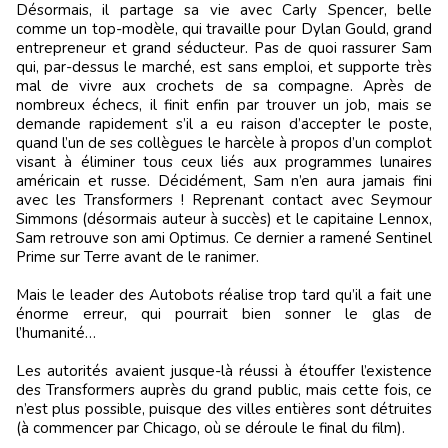
Désormais, il partage sa vie avec Carly Spencer, belle
comme un top-modèle, qui travaille pour Dylan Gould, grand
entrepreneur et grand séducteur. Pas de quoi rassurer Sam
qui, par-dessus le marché, est sans emploi, et supporte très
mal de vivre aux crochets de sa compagne. Après de
nombreux échecs, il finit enfin par trouver un job, mais se
demande rapidement s’il a eu raison d’accepter le poste,
quand l’un de ses collègues le harcèle à propos d’un complot
visant à éliminer tous ceux liés aux programmes lunaires
américain et russe. Décidément, Sam n’en aura jamais fini
avec les Transformers ! Reprenant contact avec Seymour
Simmons (désormais auteur à succès) et le capitaine Lennox,
Sam retrouve son ami Optimus. Ce dernier a ramené Sentinel
Prime sur Terre avant de le ranimer.
Mais le leader des Autobots réalise trop tard qu’il a fait une
énorme erreur, qui pourrait bien sonner le glas de
l’humanité…
Les autorités avaient jusque-là réussi à étouffer l’existence
des Transformers auprès du grand public, mais cette fois, ce
n’est plus possible, puisque des villes entières sont détruites
(à commencer par Chicago, où se déroule le final du film).