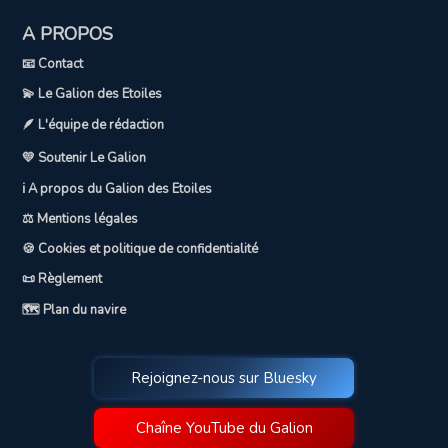
A PROPOS
📧 Contact
💫 Le Galion des Etoiles
🪶 L'équipe de rédaction
💛 Soutenir Le Galion
ℹ️ A propos du Galion des Etoiles
⚖️ Mentions légales
🍪 Cookies et politique de confidentialité
📜 Règlement
🗺️ Plan du navire
Rejoignez-nous sur Bluesky
Chaîne YouTube du Galion