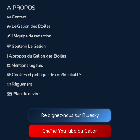
A PROPOS
📧 Contact
💫 Le Galion des Etoiles
🪶 L'équipe de rédaction
💛 Soutenir Le Galion
ℹ️ A propos du Galion des Etoiles
⚖️ Mentions légales
🍪 Cookies et politique de confidentialité
📜 Règlement
🗺️ Plan du navire
Rejoignez-nous sur Bluesky
Chaîne YouTube du Galion