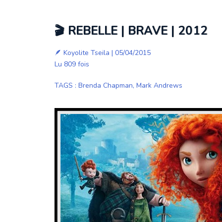
🎬 REBELLE | BRAVE | 2012
🪶
Koyolite Tseila
| 05/04/2015
Lu 809 fois
TAGS
:
Brenda Chapman
,
Mark Andrews