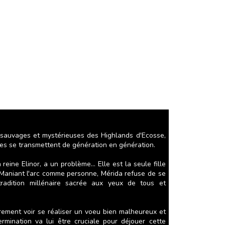
 sauvages et mystérieuses des Highlands d'Ecosse,
ues se transmettent de génération en génération.
 reine Elinor, a un problème... Elle est la seule fille
 Maniant l'arc comme personne, Mérida refuse de se
radition millénaire sacrée aux yeux de tous et
rement voir se réaliser un voeu bien malheureux et
rmination va lui être cruciale pour déjouer cette