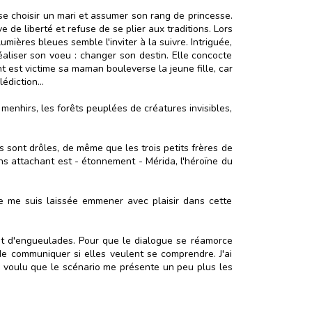
 se choisir un mari et assumer son rang de princesse.
 de liberté et refuse de se plier aux traditions. Lors
mières bleues semble l'inviter à la suivre. Intriguée,
 réaliser son voeu : changer son destin. Elle concocte
t est victime sa maman bouleverse la jeune fille, car
édiction...
 menhirs, les forêts peuplées de créatures invisibles,
 sont drôles, de même que les trois petits frères de
ns attachant est - étonnement - Mérida, l'héroïne du
je me suis laissée emmener avec plaisir dans cette
 et d'engueulades. Pour que le dialogue se réamorce
 de communiquer si elles veulent se comprendre. J'ai
n voulu que le scénario me présente un peu plus les