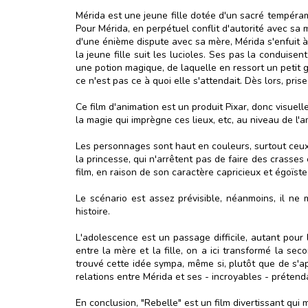
Mérida est une jeune fille dotée d'un sacré tempéram
Pour Mérida, en perpétuel conflit d'autorité avec sa m
d'une énième dispute avec sa mère, Mérida s'enfuit à 
la jeune fille suit les lucioles. Ses pas la conduisen
une potion magique, de laquelle en ressort un petit 
ce n'est pas ce à quoi elle s'attendait. Dès lors, pris
Ce film d'animation est un produit Pixar, donc visuell
la magie qui imprègne ces lieux, etc, au niveau de l'a
Les personnages sont haut en couleurs, surtout ceux 
la princesse, qui n'arrêtent pas de faire des crasse
film, en raison de son caractère capricieux et égoïste.
Le scénario est assez prévisible, néanmoins, il ne
histoire.
L'adolescence est un passage difficile, autant pour
entre la mère et la fille, on a ici transformé la se
trouvé cette idée sympa, même si, plutôt que de s'a
relations entre Mérida et ses - incroyables - prétend
En conclusion, "Rebelle" est un film divertissant qui m