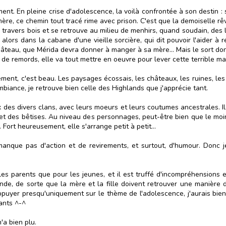
ent. En pleine crise d'adolescence, la voilà confrontée à son destin :
ère, ce chemin tout tracé rime avec prison. C'est que la demoiselle rêve
travers bois et se retrouve au milieu de menhirs, quand soudain, des lu
t alors dans la cabane d'une vieille sorcière, qui dit pouvoir l'aider à
gâteau, que Mérida devra donner à manger à sa mère... Mais le sort don
e de remords, elle va tout mettre en oeuvre pour lever cette terrible mal
ement, c'est beau. Les paysages écossais, les châteaux, les ruines, les
mbiance, je retrouve bien celle des Highlands que j'apprécie tant.
des divers clans, avec leurs moeurs et leurs coutumes ancestrales. Ils
s et des bêtises. Au niveau des personnages, peut-être bien que le moi
 Fort heureusement, elle s'arrange petit à petit...
 manque pas d'action et de revirements, et surtout, d'humour. Donc 
 les parents que pour les jeunes, et il est truffé d'incompréhensions
conde, de sorte que la mère et la fille doivent retrouver une manière
ppuyer presqu'uniquement sur le thème de l'adolescence, j'aurais bie
ants ^-^
'a bien plu.