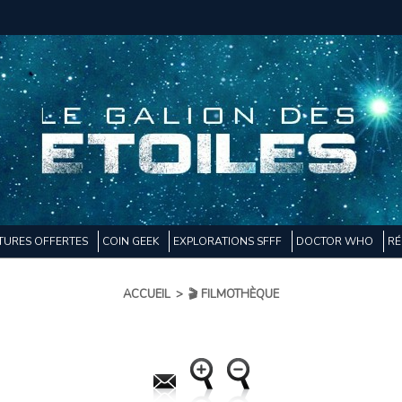
TURES OFFERTES
COIN GEEK
EXPLORATIONS SFFF
DOCTOR WHO
RÉ
ACCUEIL
>
🎬 FILMOTHÈQUE