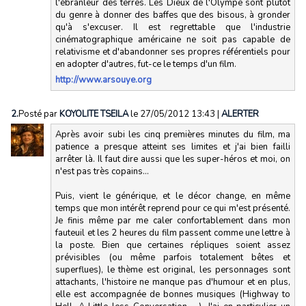
l'ébranleur des terres. Les Dieux de l'Olympe sont plutôt
du genre à donner des baffes que des bisous, à gronder
qu'à s'excuser. Il est regrettable que l'industrie
cinématographique américaine ne soit pas capable de
relativisme et d'abandonner ses propres référentiels pour
en adopter d'autres, fut-ce le temps d'un film.
http://www.arsouye.org
2.
Posté par
KOYOLITE TSEILA
le 27/05/2012 13:43
|
ALERTER
Après avoir subi les cinq premières minutes du film, ma
patience a presque atteint ses limites et j'ai bien failli
arrêter là. Il faut dire aussi que les super-héros et moi, on
n'est pas très copains...
Puis, vient le générique, et le décor change, en même
temps que mon intérêt reprend pour ce qui m'est présenté.
Je finis même par me caler confortablement dans mon
fauteuil et les 2 heures du film passent comme une lettre à
la poste. Bien que certaines répliques soient assez
prévisibles (ou même parfois totalement bêtes et
superflues), le thème est original, les personnages sont
attachants, l'histoire ne manque pas d'humour et en plus,
elle est accompagnée de bonnes musiques (Highway to