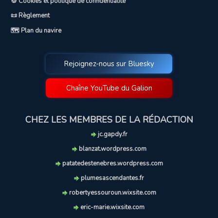
🍪 Cookies et politique de confidentialité
📜 Règlement
🗺️ Plan du navire
Rejoignez-nous sur Bluesky
Chaîne YouTube du Galion
CHEZ LES MEMBRES DE LA RÉDACTION
jc.gapdy.fr
blanzat.wordpress.com
patatedestenebres.wordpress.com
plumesascendantes.fr
robertyessouroun.wixsite.com
eric-marie.wixsite.com