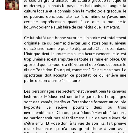
Je suis un grand amateur de culture grecque (antique et
moderne), je connais le pays, ses habitants, sa langue, la
culture locale et je connais bien la mythologie grecque. Je
ne pouvais donc pas rater ce film, même si j'avais une
certaine appréhension quant à ce que la moulinette
hollywoodienne allait faire de ces récits que j'aime tant.
Ce fut plutôt une bonne surprise. L'histoire est totalement
originale, ce qui permet d'éviter les distorsions au niveau
du scénario, comme pour le déplorable Clash des Titans.
L'intrigue tient la route mais, malheureusement, elle est
trop linéaire et est amputée de toute sa mise en place. On
apprend que la Foudre a été volée et que Zeus suspecte le
fils de Poséidon. Pourquoi, comment ? On ne le sait pas. Le
spectateur doit accepter ce postulat, ce qui enlève une
partie de son charme à l'histoire.
Les personnages respectent relativement bien le canevas
historique. Méduse est une belle garce, les Lotophages
sont des camés, Hadès et Perséphone forment un couple
hypocrite. Je relève pourtant deux ou trois
invraisemblances. Chiron, qui a éduqué Hercule à la dure,
ne pardonnerait pas si facilement à un de ses élèves de
s'être enfui. Et Poséidon, à la vue de son fils, fait preuve
d'une humanité qui n'a pas grand chose à voir avec