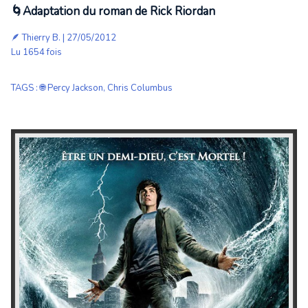
🌀Adaptation du roman de Rick Riordan
🪶
Thierry B.
| 27/05/2012
Lu 1654 fois
TAGS
:
🌐 Percy Jackson
,
Chris Columbus