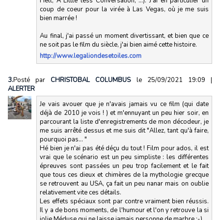
Hell, A Little less Conversation, ...). J'ai en particulier un
coup de coeur pour la virée à Las Vegas, où je me suis
bien marrée !
Au final, j'ai passé un moment divertissant, et bien que ce
ne soit pas le film du siècle, j'ai bien aimé cette histoire.
http://www.legaliondesetoiles.com
3.
Posté par
CHRISTOBAL COLUMBUS
le 25/09/2021 19:09
|
ALERTER
Je vais avouer que je n'avais jamais vu ce film (qui date
déjà de 2010 je vois ! ) et m'ennuyant un peu hier soir, en
parcourant la liste d'enregistrements de mon décodeur, je
me suis arrêté dessus et me suis dit "Allez, tant qu'à faire,
pourquoi pas... "
Hé bien je n'ai pas été déçu du tout ! Film pour ados, il est
vrai que le scénario est un peu simpliste : les différentes
épreuves sont passées un peu trop facilement et le fait
que tous ces dieux et chimères de la mythologie grecque
se retrouvent au USA, ça fait un peu nanar mais on oublie
relativement vite ces détails.
Les effets spéciaux sont par contre vraiment bien réussis.
Il y a de bons moments, de l'humour et l'on y retrouve la si
jolie Méduse qui ne laisse jamais personne de marbre ;-)