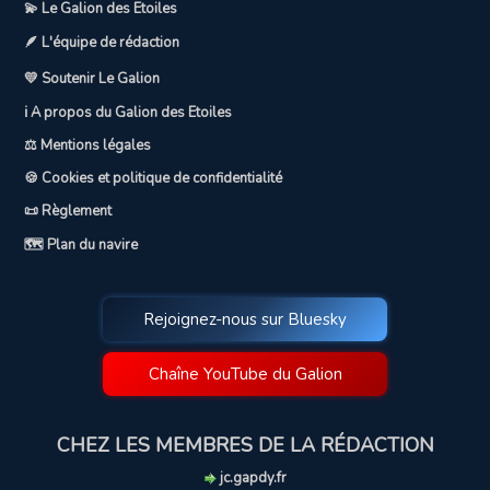
💫 Le Galion des Etoiles
🪶 L'équipe de rédaction
💛 Soutenir Le Galion
ℹ️ A propos du Galion des Etoiles
⚖️ Mentions légales
🍪 Cookies et politique de confidentialité
📜 Règlement
🗺️ Plan du navire
Rejoignez-nous sur Bluesky
Chaîne YouTube du Galion
CHEZ LES MEMBRES DE LA RÉDACTION
jc.gapdy.fr