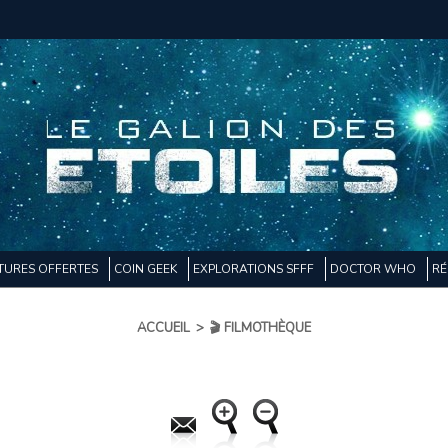
TURES OFFERTES
COIN GEEK
EXPLORATIONS SFFF
DOCTOR WHO
RÉ
ACCUEIL
>
🎬 FILMOTHÈQUE