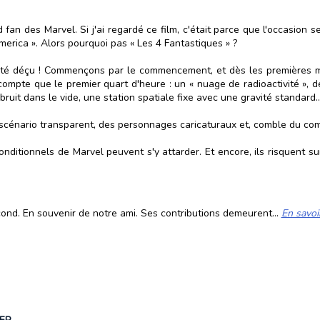
fan des Marvel. Si j'ai regardé ce film, c'était parce que l'occasion s
merica ». Alors pourquoi pas « Les 4 Fantastiques » ?
i été déçu ! Commençons par le commencement, et dès les premières m
 compte que le premier quart d'heure : un « nuage de radioactivité »,
uit dans le vide, une station spatiale fixe avec une gravité standard..
n scénario transparent, des personnages caricaturaux et, comble du co
nconditionnels de Marvel peuvent s'y attarder. Et encore, ils risquent 
cond. En souvenir de notre ami. Ses contributions demeurent...
En savoi