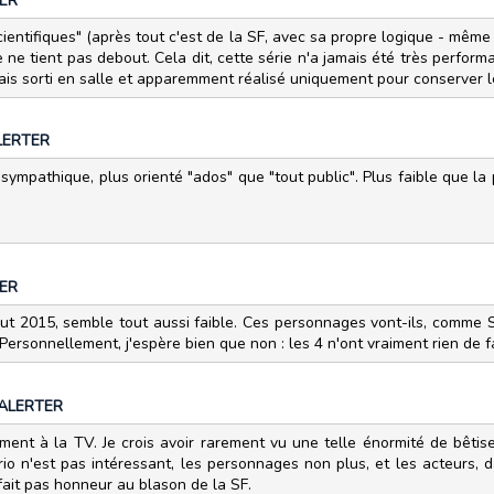
ER
cientifiques" (après tout c'est de la SF, avec sa propre logique - même s
re ne tient pas debout. Cela dit, cette série n'a jamais été très perform
amais sorti en salle et apparemment réalisé uniquement pour conserver 
LERTER
 sympathique, plus orienté "ados" que "tout public". Plus faible que l
ER
ut 2015, semble tout aussi faible. Ces personnages vont-ils, comme 
Personnellement, j'espère bien que non : les 4 n'ont vraiment rien de f
ALERTER
èrement à la TV. Je crois avoir rarement vu une telle énormité de bêti
o n'est pas intéressant, les personnages non plus, et les acteurs, d
e fait pas honneur au blason de la SF.