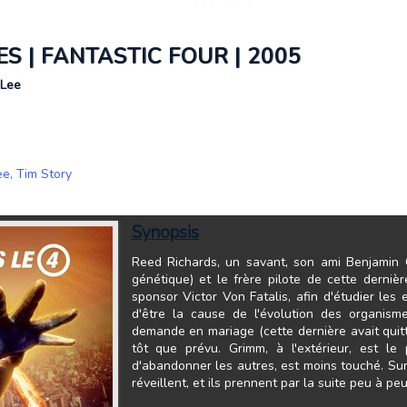
S | FANTASTIC FOUR | 2005
 Lee
ee
,
Tim Story
Synopsis
Reed Richards, un savant, son ami Benjamin 
génétique) et le frère pilote de cette derniè
sponsor Victor Von Fatalis, afin d'étudier le
d'être la cause de l'évolution des organism
demande en mariage (cette dernière avait quitt
tôt que prévu. Grimm, à l'extérieur, est le 
d'abandonner les autres, est moins touché. Sur
réveillent, et ils prennent par la suite peu à p