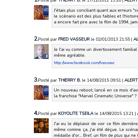
Posté par
THIERRY B.
le 17/12/2012 13:28
|
ALERT
J'étais plus conciliant quant aux erreurs "s
le scénario est des plus faibles et l'histoi
a encore fait pire avec le film de 1994, j
2.
Posté par
FRED VASSEUR
le 02/01/2013 21:55
|
A
Je l'ai vu comme un divertissement familial
même agréable.
http://www.facebook.com/fvasseur
3.
Posté par
THIERRY B.
le 14/08/2015 09:51
|
ALERT
Un nouveau reboot, lancé en ce mois d'ao
la franchise "Marvel Cinematic Universe" ? 
4.
Posté par
KOYOLITE TSEILA
le 14/08/2015 13:21
|
J'ai eu le déplaisir de voir ce film derni
même comme ça, j'ai été déçue. Le scénari
médaille d'or... Bref, un film de plus qui n