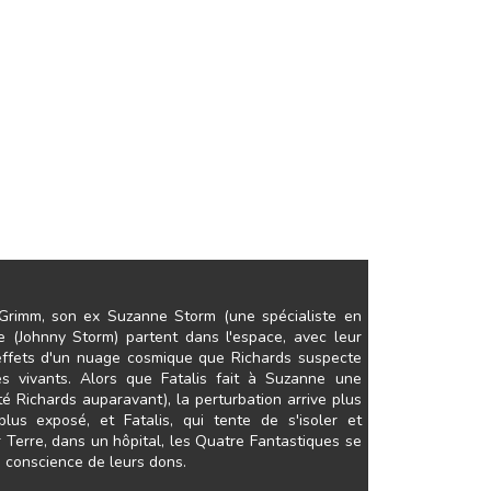
Grimm, son ex Suzanne Storm (une spécialiste en
re (Johnny Storm) partent dans l'espace, avec leur
s effets d'un nuage cosmique que Richards suspecte
es vivants. Alors que Fatalis fait à Suzanne une
é Richards auparavant), la perturbation arrive plus
plus exposé, et Fatalis, qui tente de s'isoler et
 Terre, dans un hôpital, les Quatre Fantastiques se
eu conscience de leurs dons.