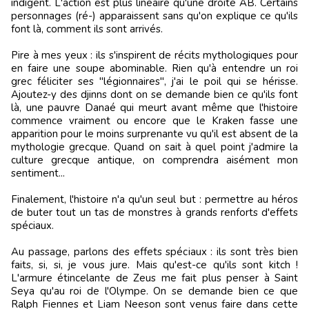
indigent. L'action est plus linéaire qu'une droite AB. Certains
personnages (ré-) apparaissent sans qu'on explique ce qu'ils
font là, comment ils sont arrivés.
Pire à mes yeux : ils s'inspirent de récits mythologiques pour
en faire une soupe abominable. Rien qu'à entendre un roi
grec féliciter ses "légionnaires", j'ai le poil qui se hérisse.
Ajoutez-y des djinns dont on se demande bien ce qu'ils font
là, une pauvre Danaé qui meurt avant même que l'histoire
commence vraiment ou encore que le Kraken fasse une
apparition pour le moins surprenante vu qu'il est absent de la
mythologie grecque. Quand on sait à quel point j'admire la
culture grecque antique, on comprendra aisément mon
sentiment...
Finalement, l'histoire n'a qu'un seul but : permettre au héros
de buter tout un tas de monstres à grands renforts d'effets
spéciaux.
Au passage, parlons des effets spéciaux : ils sont très bien
faits, si, si, je vous jure. Mais qu'est-ce qu'ils sont kitch !
L'armure étincelante de Zeus me fait plus penser à Saint
Seya qu'au roi de l'Olympe. On se demande bien ce que
Ralph Fiennes et Liam Neeson sont venus faire dans cette