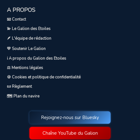
A PROPOS
📧 Contact
💫 Le Galion des Etoiles
🪶 L'équipe de rédaction
💛 Soutenir Le Galion
ℹ️ A propos du Galion des Etoiles
⚖️ Mentions légales
🍪 Cookies et politique de confidentialité
📜 Règlement
🗺️ Plan du navire
Rejoignez-nous sur Bluesky
Chaîne YouTube du Galion