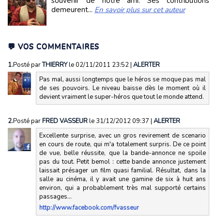
souvenir de notre ami. Ses contributions
demeurent...
En savoir plus sur cet auteur
💬 VOS COMMENTAIRES
1.
Posté par
THIERRY
le 02/11/2011 23:52
|
ALERTER
Pas mal, aussi longtemps que le héros se moque pas mal
de ses pouvoirs. Le niveau baisse dès le moment où il
devient vraiment le super-héros que tout le monde attend.
2.
Posté par
FRED VASSEUR
le 31/12/2012 09:37
|
ALERTER
Excellente surprise, avec un gros revirement de scenario
en cours de route, qui m'a totalement surpris. De ce point
de vue, belle réussite, que la bande-annonce ne spoile
pas du tout. Petit bemol : cette bande annonce justement
laissait présager un film quasi familial. Résultat, dans la
salle au cinéma, il y avait une gamine de six à huit ans
environ, qui a probablement très mal supporté certains
passages...
http://www.facebook.com/fvasseur