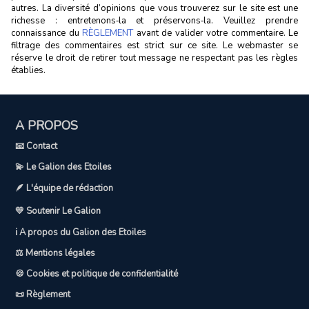
autres. La diversité d’opinions que vous trouverez sur le site est une
richesse : entretenons‑la et préservons‑la. Veuillez prendre
connaissance du
RÈGLEMENT
avant de valider votre commentaire. Le
filtrage des commentaires est strict sur ce site. Le webmaster se
réserve le droit de retirer tout message ne respectant pas les règles
établies.
A PROPOS
📧 Contact
💫 Le Galion des Etoiles
🪶 L'équipe de rédaction
💛 Soutenir Le Galion
ℹ️ A propos du Galion des Etoiles
⚖️ Mentions légales
🍪 Cookies et politique de confidentialité
📜 Règlement