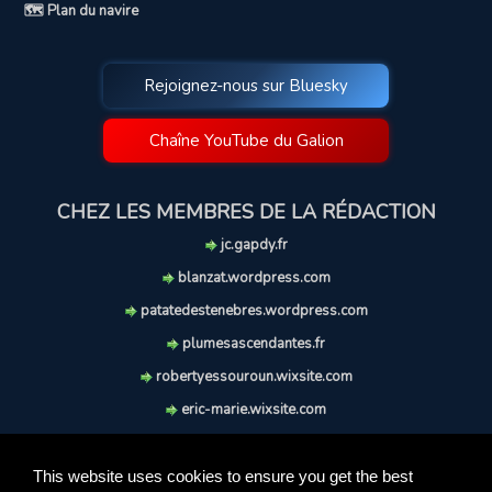
🗺️ Plan du navire
Rejoignez-nous sur Bluesky
Chaîne YouTube du Galion
CHEZ LES MEMBRES DE LA RÉDACTION
jc.gapdy.fr
blanzat.wordpress.com
patatedestenebres.wordpress.com
plumesascendantes.fr
robertyessouroun.wixsite.com
eric-marie.wixsite.com
lechiencritique.blogspot.com
soufflereve.blogspot.com
This website uses cookies to ensure you get the best