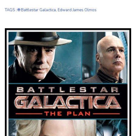
TAGS
:
🌐 Battlestar Galactica
,
Edward James Olmos