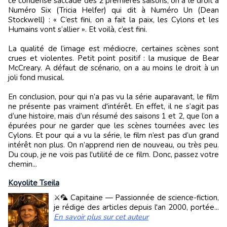
ce condensé saccadé des 2 premières saisons, on a le droit à
Numéro Six (Tricia Helfer) qui dit à Numéro Un (Dean
Stockwell) : « C’est fini, on a fait la paix, les Cylons et les
Humains vont s’allier ». Et voilà, c’est fini.
La qualité de l’image est médiocre, certaines scènes sont
crues et violentes. Petit point positif : la musique de Bear
McCreary. A défaut de scénario, on a au moins le droit à un
joli fond musical.
En conclusion, pour qui n’a pas vu la série auparavant, le film
ne présente pas vraiment d'intérêt. En effet, il ne s’agit pas
d’une histoire, mais d’un résumé des saisons 1 et 2, que l’on a
épurées pour ne garder que les scènes tournées avec les
Cylons. Et pour qui a vu la série, le film n’est pas d’un grand
intérêt non plus. On n’apprend rien de nouveau, ou très peu.
Du coup, je ne vois pas l'utilité de ce film. Donc, passez votre
chemin...
Koyolite Tseila
⚔️🦜 Capitaine — Passionnée de science-fiction,
je rédige des articles depuis l'an 2000, portée...
En savoir plus sur cet auteur