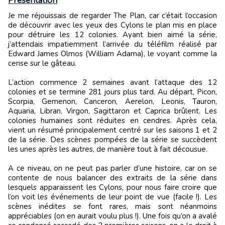
Présentation
Je me réjouissais de regarder The Plan, car c’était l’occasion
de découvrir avec les yeux des Cylons le plan mis en place
pour détruire les 12 colonies. Ayant bien aimé la série,
j’attendais impatiemment l’arrivée du téléfilm réalisé par
Edward James Olmos (William Adama), le voyant comme la
cerise sur le gâteau.
L’action commence 2 semaines avant l’attaque des 12
colonies et se termine 281 jours plus tard. Au départ, Picon,
Scorpia, Gemenon, Canceron, Aerelon, Leonis, Tauron,
Aquaria, Libran, Virgon, Sagittaron et Caprica brûlent. Les
colonies humaines sont réduites en cendres. Après cela,
vient un résumé principalement centré sur les saisons 1 et 2
de la série. Des scènes pompées de la série se succèdent
les unes après les autres, de manière tout à fait décousue.
A ce niveau, on ne peut pas parler d’une histoire, car on se
contente de nous balancer des extraits de la série dans
lesquels apparaissent les Cylons, pour nous faire croire que
l’on voit les événements de leur point de vue (facile !). Les
scènes inédites se font rares, mais sont néanmoins
appréciables (on en aurait voulu plus !). Une fois qu’on a avalé